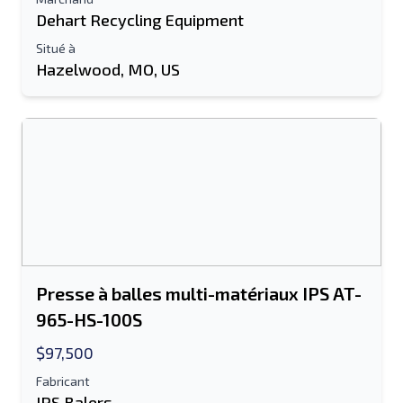
Dehart Recycling Equipment
Envoyer à un ami
Situé à
Hazelwood, MO, US
Le champ Adresse e-mail ou Numéro de
portable est obligatoire
Send a Message
Envoyer la liste par e-mail
Nom complet
Liste de texte sur un appareil mobile
Presse à balles multi-matériaux IPS AT-
Adresse e-mail
965-HS-100S
Ton nom complet
$97,500
Fabricant
Mobile
IPS Balers