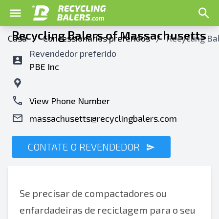
Recycling Balers of Massachusetts
Casa
/
Concessionários preferidos
/
Recycling Ba
Revendedor preferido
PBE Inc
View Phone Number
massachusetts@recyclingbalers.com
CONTATE O REVENDEDOR
Se precisar de compactadores ou
enfardadeiras de reciclagem para o seu