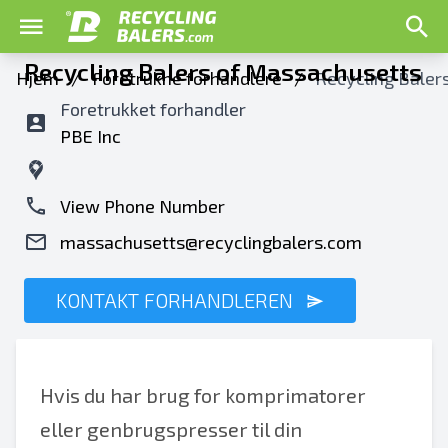
Recycling Balers of Massachusetts
Hjem
/
Foretrukne forhandlere
/
Recycling Baler
Foretrukket forhandler
PBE Inc
View Phone Number
massachusetts@recyclingbalers.com
KONTAKT FORHANDLEREN
Hvis du har brug for komprimatorer
eller genbrugspresser til din