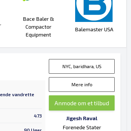
Bace Baler &
r
Compactor
Balemaster USA
Equipment
NYC, baridhara, US
Mere info
dende vandrette
Anmode om et tilbud
473
Jigesh Raval
Forenede Stater
90 Uger