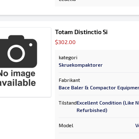
Totam Distinctio Si
$302.00
kategori
Skruekompaktorer
Fabrikant
Bace Baler & Compactor Equipme
Tilstand
Excellent Condition (Like 
Refurbished)
Model
V