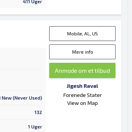
411 Uger
Mobile, AL, US
Mere info
Anmode om et tilbud
Jigesh Raval
Forenede Stater
 New (Never Used)
View on Map
132
1 Uger