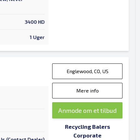
3400 HD
1 Uger
Englewood, CO, US
Mere info
Anmode om et tilbud
Recycling Balers
Corporate
 Is (Contact Dealer)