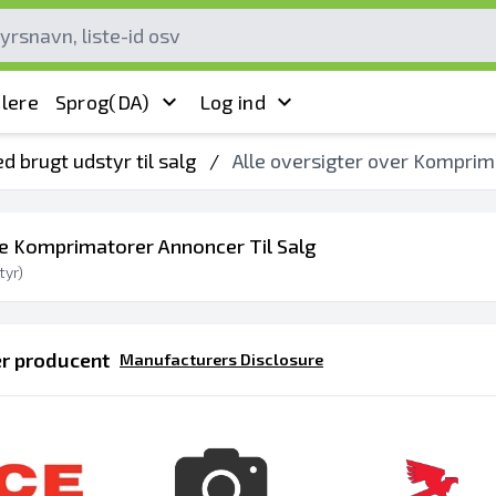
lere
Sprog
(DA)
Log ind
d brugt udstyr til salg
/
Alle oversigter over Komprima
te Komprimatorer Annoncer Til Salg
yr)
er producent
Manufacturers Disclosure