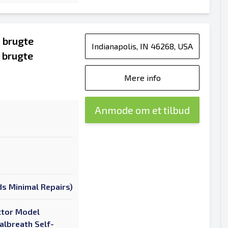
 brugte
Indianapolis, IN 46268, USA
 brugte
Mere info
Anmode om et tilbud
s Minimal Repairs)
ctor Model
lbreath Self-