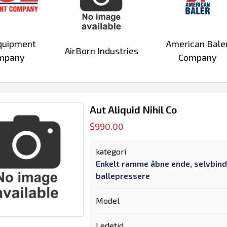
quipment
American Bale
AirBorn Industries
mpany
Company
Aut Aliquid Nihil Co
$990.00
kategori
Enkelt ramme åbne ende, selvbin
ballepressere
Model
Ledetid