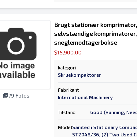
Brugt stationær komprimator,
selvstændige komprimatorer,
sneglemodtagerbokse
$15,900.00
kategori
Skruekompaktorer
Fabrikant
79 Fotos
International Machinery
Tilstand
Good (Running, Need
Model
Sanitech Stationary Compa
ST2048/36, (2) Two Used Ga