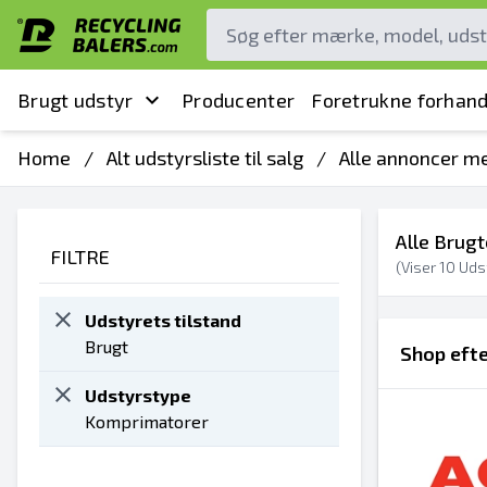
Brugt udstyr
Producenter
Foretrukne forhand
Home
/
Alt udstyrsliste til salg
/
Alle annoncer me
Alle Brug
FILTRE
(Viser
10
Udst
Udstyrets tilstand
Brugt
Shop eft
Udstyrstype
Komprimatorer