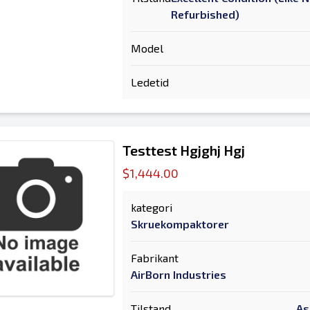
Refurbished)
Model
Ledetid
Testtest Hgjghj Hgj
$1,444.00
kategori
Skruekompaktorer
Fabrikant
AirBorn Industries
Tilstand
As