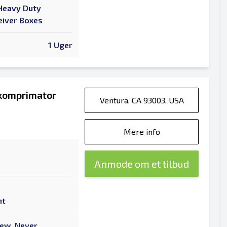
Heavy Duty
eiver Boxes
1 Uger
 komprimator
Ventura, CA 93003, USA
Mere info
Anmode om et tilbud
nt
New, Never