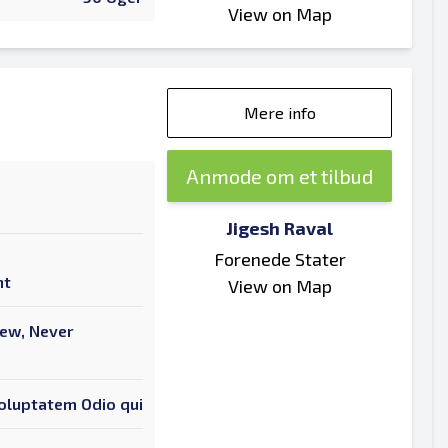
View on Map
Mere info
Anmode om et tilbud
Jigesh Raval
Forenede Stater
nt
View on Map
New, Never
oluptatem Odio qui