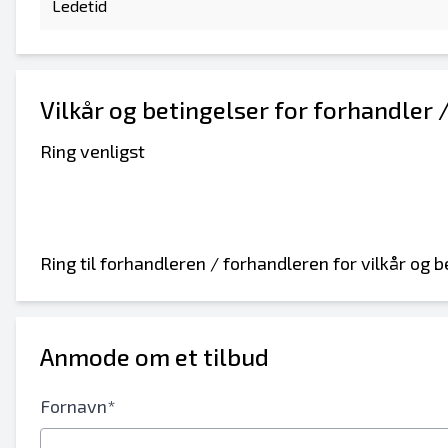
Ledetid
Vilkår og betingelser for forhandler 
Ring venligst
Ring til forhandleren / forhandleren for vilkår og b
Send til en ven
Anmode om et tilbud
Der kræves enten e-mail-adresse eller mo
Fornavn*
Send fortegnelse til e-mail
Send a Message