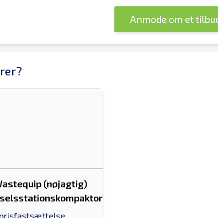
Anmode om et tilbu
rer?
astequip (nøjagtig)
rselsstationskompaktor
 prisfastsættelse