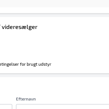
/ videresælger
etingelser for brugt udstyr
bilnummerfelt
Efternavn