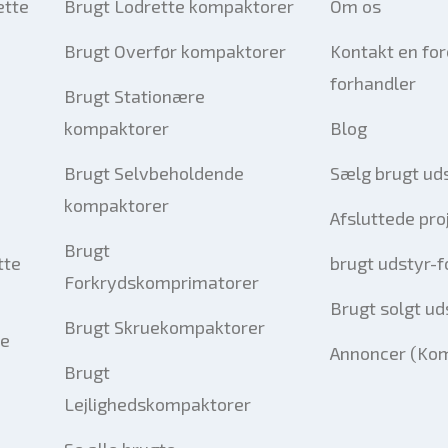
ette
Brugt Lodrette kompaktorer
Om os
Brugt Overfør kompaktorer
Kontakt en fo
forhandler
Brugt Stationære
kompaktorer
Blog
Brugt Selvbeholdende
Sælg brugt ud
kompaktorer
Afsluttede pro
Brugt
tte
brugt udstyr-
Forkrydskomprimatorer
Brugt solgt ud
Brugt Skruekompaktorer
le
Annoncer (Ko
Brugt
Lejlighedskompaktorer