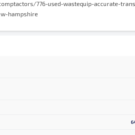
-comptactors/776-used-wastequip-accurate-trans
new-hampshire
6