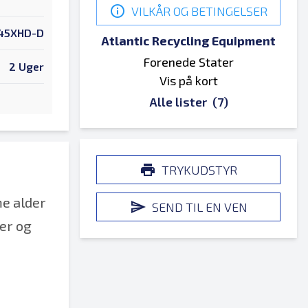
VILKÅR OG BETINGELSER
45XHD-D
Atlantic Recycling Equipment
Forenede Stater
2 Uger
Vis på kort
Alle lister
(7)
TRYKUDSTYR
e alder
SEND TIL EN VEN
er og