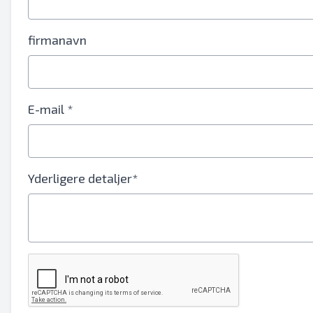
Fulde navn
firmanavn
Tekstoversigt til mobilenhed
Email adresse
E-mail *
Dit fulde navn
Mobil
Yderligere detaljer*
Yderligere Information