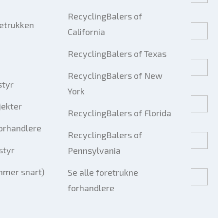
RecyclingBalers of
retrukken
California
RecyclingBalers of Texas
RecyclingBalers of New
styr
York
jekter
RecyclingBalers of Florida
forhandlere
RecyclingBalers of
styr
Pennsylvania
mmer snart)
Se alle foretrukne
forhandlere