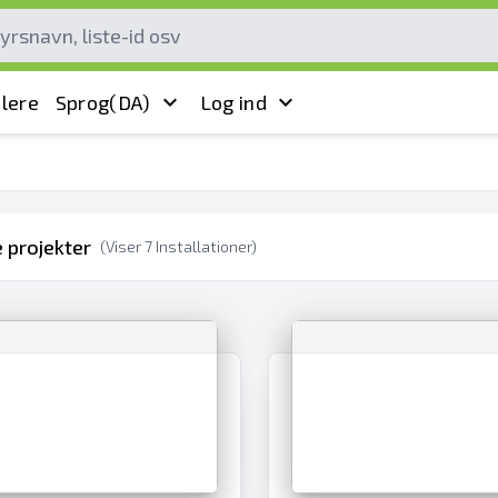
lere
Sprog
(DA)
Log ind
 projekter
(Viser
7
Installationer)