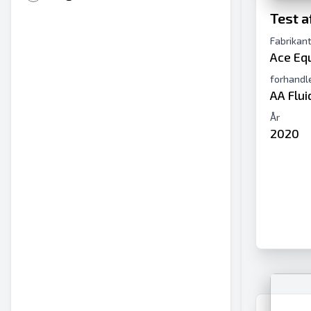
Test a
Fabrikan
Ace Eq
forhandl
AA Flu
År
2020