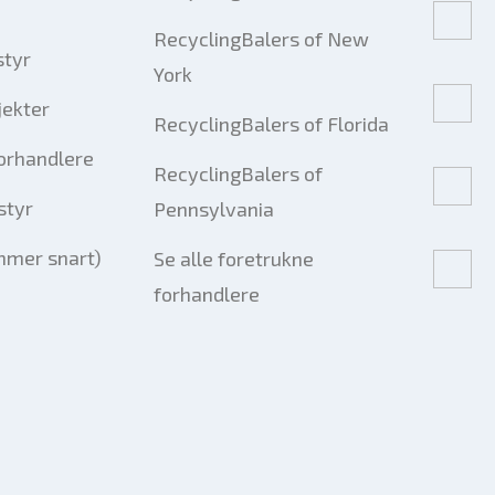
RecyclingBalers of New
styr
York
jekter
RecyclingBalers of Florida
forhandlere
RecyclingBalers of
styr
Pennsylvania
mmer snart)
Se alle foretrukne
forhandlere