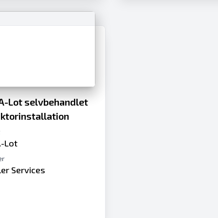
A-Lot selvbehandlet
torinstallation
t
-Lot
er
ler Services