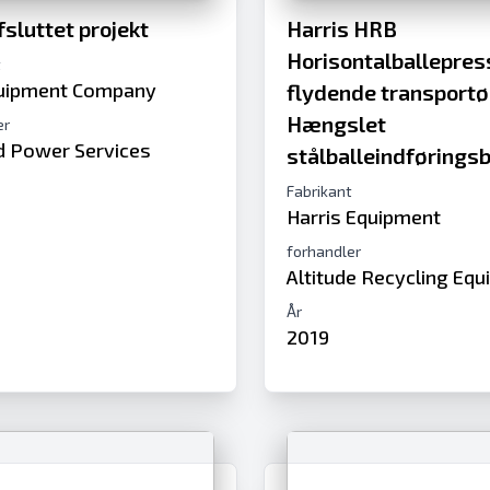
fsluttet projekt
Harris HRB
Horisontalballepres
t
uipment Company
flydende transportø
Hængslet
er
id Power Services
stålballeindførings
Fabrikant
Harris Equipment
forhandler
Altitude Recycling Eq
År
2019