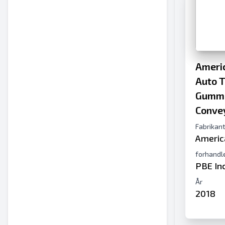
Americ
Auto T
Gummi
Conve
Fabrikan
Americ
forhandl
PBE In
År
2018