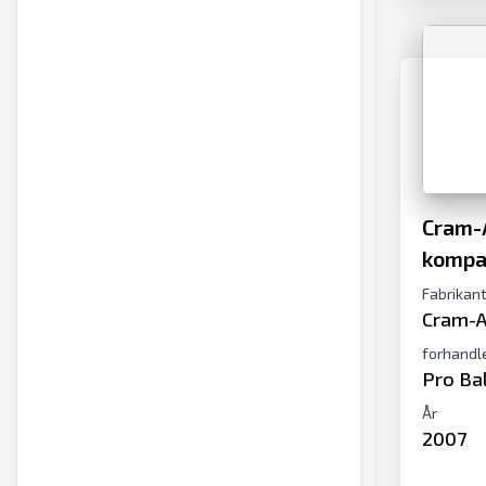
Cram-
kompak
Fabrikan
Cram-A
forhandl
Pro Ba
År
2007