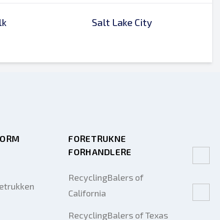
lk
Salt Lake City
FORM
FORETRUKNE
FORHANDLERE
RecyclingBalers of
retrukken
California
RecyclingBalers of Texas