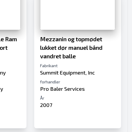
le Ram
Mezzanin og topmødet
ort
lukket dør manuel bånd
vandret balle
Fabrikant
any
Summit Equipment, Inc
forhandler
ny
Pro Baler Services
År
2007