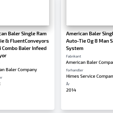
an Baler Single Ram
American Baler Sing
ie & FluentConveyors
Auto-Tie Og 8 Man S
 Combo Baler Infeed
System
yor
Fabrikant
American Baler Comp
t
an Baler Company
forhandler
Himes Service Compa
er
c
År
2014