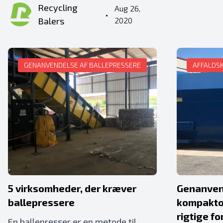
Recycling
Aug 26,
•
Balers
2020
GENANVENDELSE AF BALLEPRESSERE
AFFALDS
5 virksomheder, der kræver
Genanven
ballepressere
kompaktor
rigtige fo
En ballepresser er en metode til