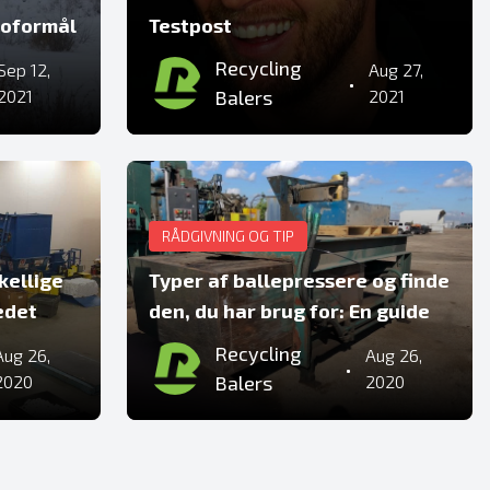
moformål
Testpost
Recycling
Sep 12,
Aug 27,
•
2021
Balers
2021
RÅDGIVNING OG TIP
skellige
Typer af ballepressere og finde
edet
den, du har brug for: En guide
Recycling
Aug 26,
Aug 26,
•
2020
Balers
2020