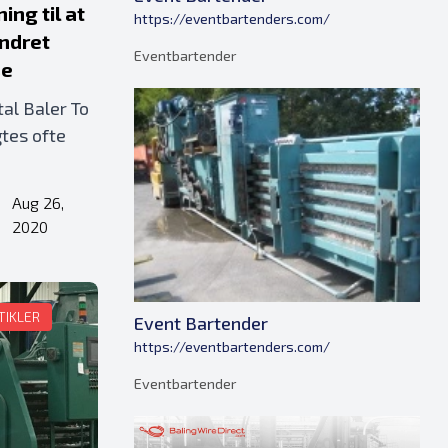
ing til at
https://eventbartenders.com/
ndret
Eventbartender
se
al Baler To
tes ofte
Aug 26,
•
2020
TIKLER
Event Bartender
https://eventbartenders.com/
Eventbartender