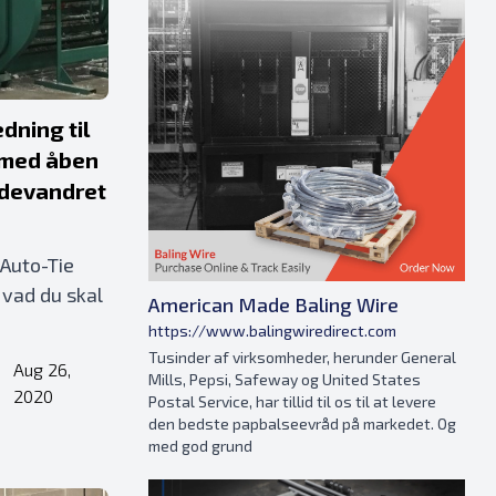
dning til
 med åben
ndevandret
Auto-Tie
Hvad du skal
American Made Baling Wire
https://www.balingwiredirect.com
Tusinder af virksomheder, herunder General
Aug 26,
Mills, Pepsi, Safeway og United States
•
2020
Postal Service, har tillid til os til at levere
den bedste papbalseevråd på markedet. Og
med god grund