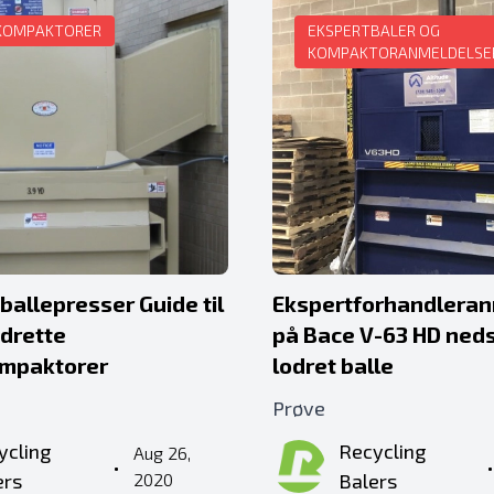
KOMPAKTORER
EKSPERTBALER OG
KOMPAKTORANMELDELSE
allepresser Guide til
Ekspertforhandlera
odrette
på Bace V-63 HD ned
ompaktorer
lodret balle
Prøve
ycling
Recycling
Aug 26,
•
ers
2020
Balers