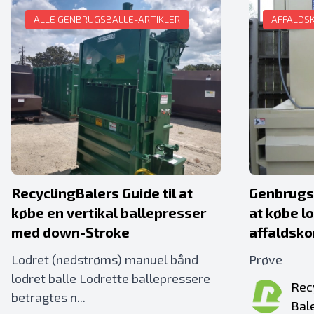
ALLE GENBRUGSBALLE-ARTIKLER
AFFALDS
RecyclingBalers Guide til at
Genbrugsb
købe en vertikal ballepresser
at købe l
med down-Stroke
affaldsk
Lodret (nedstrøms) manuel bånd
Prøve
lodret balle Lodrette ballepressere
Rec
betragtes n...
Bal