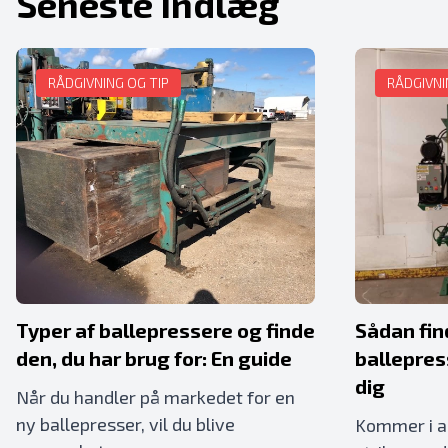
Seneste indlæg
RÅDGIVNING OG TIP
RÅDGIVNI
Typer af ballepressere og finde
Sådan find
den, du har brug for: En guide
ballepres
dig
Når du handler på markedet for en
ny ballepresser, vil du blive
Kommer i al