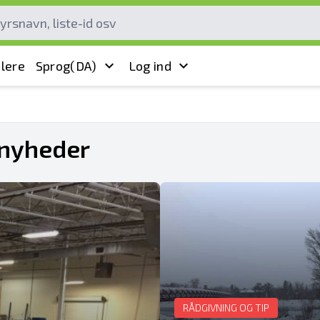
lere
Sprog
(DA)
Log ind
snyheder
RÅDGIVNING OG TIP