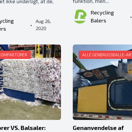
funktion, men...
det ikke underligt, at de,
Recycling
Balers
ycling
Aug 26,
•
ers
2020
KOMPAKTORER
ALLE GENBRUGSBALLE-AR
er VS. Balsaler:
Genanvendelse af