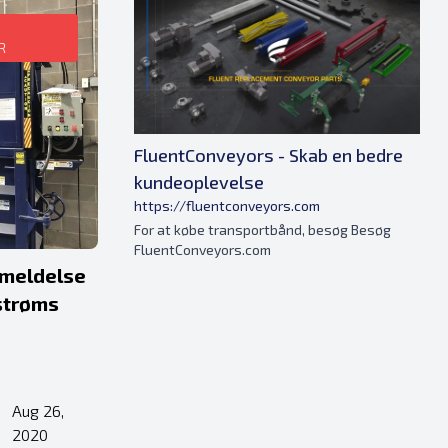
R
FluentConveyors - Skab en bedre
kundeoplevelse
https://fluentconveyors.com
For at købe transportbånd, besøg Besøg
FluentConveyors.com
nmeldelse
strøms
Aug 26,
•
2020