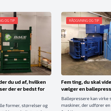
NG OG TIP
RÅDGIVNING OG TIP
er du ud af, hvilken
Fem ting, du skal vide
ser der er bedst for
vælger en ballepres
Ballepressere kan virke
maskiner, der udfører en
le former, størrelser og