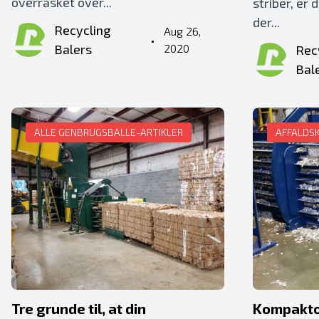
overrasket over...
striber, er 
der...
Recycling
Aug 26,
•
Balers
2020
Rec
Bal
ALLE GENBRUGSBALLE-ARTIKLER
AFFALDS
Tre grunde til, at din
Kompaktor