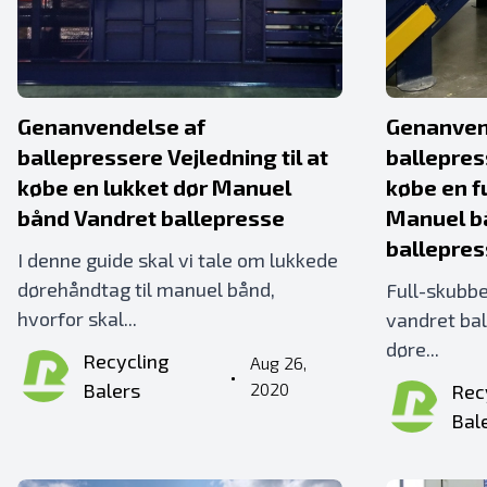
Genanvendelse af
Genanven
ballepressere Vejledning til at
ballepress
købe en lukket dør Manuel
købe en f
bånd Vandret ballepresse
Manuel b
ballepre
I denne guide skal vi tale om lukkede
dørehåndtag til manuel bånd,
Full-skubb
hvorfor skal...
vandret bal
døre...
Recycling
Aug 26,
•
Balers
2020
Rec
Bal