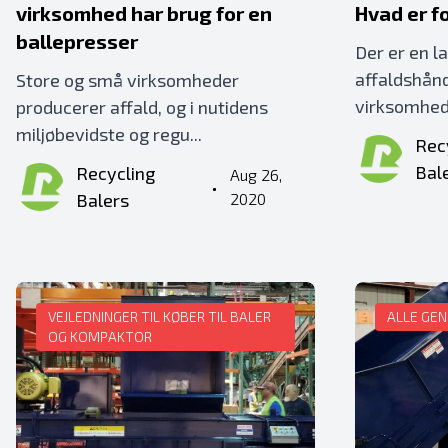
virksomhed har brug for en
Hvad er f
ballepresser
Der er en l
affaldshånd
Store og små virksomheder
virksomhed 
producerer affald, og i nutidens
miljøbevidste og regu...
Rec
Bal
Recycling
Aug 26,
•
Balers
2020
VEJLEDNINGER TIL KØBER TIL BALER
ALLE GE
OG KOMPAKTOR