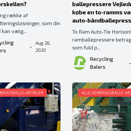
orskellen?
ballepressere Vejledn
købe en to-ramms va
ang række af
auto-båndballepres
teringsløsninger, som din
kan vælg...
To Ram Auto-Tie Horisont
ramballepressere betrag
ycling
Aug 26,
•
som fuld p...
ers
2020
Recycling
Balers
NBRUGSBALLE-ARTIKLER
ALLE GENBRUGSBALLE-AR