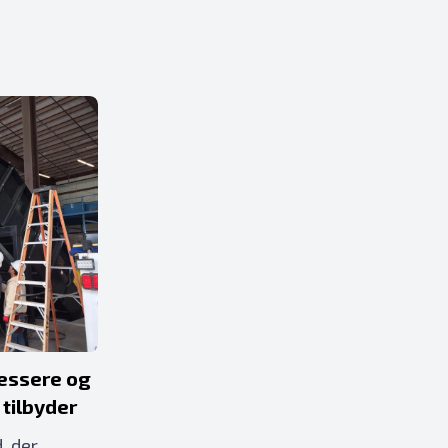
essere og
tilbyder
, der