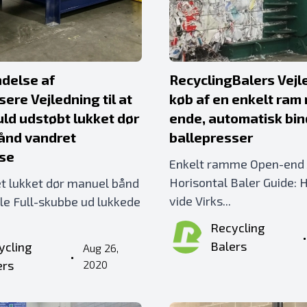
delse af
RecyclingBalers Vejle
ere Vejledning til at
køb af en enkelt ram
uld udstøbt lukket dør
ende, automatisk bi
ånd vandret
ballepresser
sse
Enkelt ramme Open-end 
Horisontal Baler Guide: 
et lukket dør manuel bånd
vide Virks...
le Full-skubbe ud lukkede
Recycling
Balers
ycling
Aug 26,
•
ers
2020