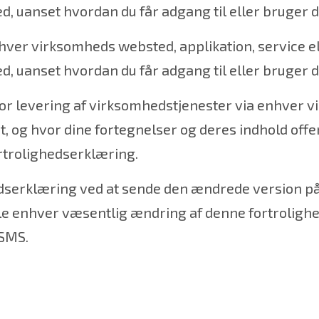
d, uanset hvordan du får adgang til eller bruger
er virksomheds websted, applikation, service ell
d, uanset hvordan du får adgang til eller bruger
or levering af virksomhedstjenester via enhver v
et, og hvor dine fortegnelser og deres indhold off
trolighedserklæring.
hedserklæring ved at sende den ændrede version p
ele enhver væsentlig ændring af denne fortrolig
 SMS.