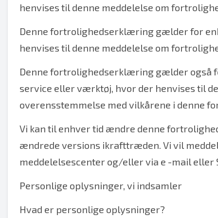
henvises til denne meddelelse om fortrolighe
Denne fortrolighedserklæring gælder for enhv
henvises til denne meddelelse om fortrolighe
Denne fortrolighedserklæring gælder også f
service eller værktøj, hvor der henvises til d
overensstemmelse med vilkårene i denne for
Vi kan til enhver tid ændre denne fortrolig
ændrede versions ikrafttræden. Vi vil medd
meddelelsescenter og/eller via e -mail eller
Personlige oplysninger, vi indsamler
Hvad er personlige oplysninger?