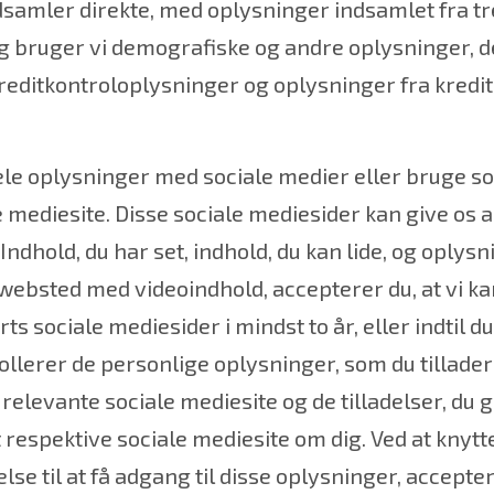
dsamler direkte, med oplysninger indsamlet fra tre
 bruger vi demografiske og andre oplysninger, de
kreditkontroloplysninger og oplysninger fra kredi
ele oplysninger med sociale medier eller bruge socia
 mediesite. Disse sociale mediesider kan give os 
ndhold, du har set, indhold, du kan lide, og oplys
et websted med videoindhold, accepterer du, at vi k
s sociale mediesider i mindst to år, eller indtil d
ollerer de personlige oplysninger, som du tillader o
elevante sociale mediesite og de tilladelser, du gi
respektive sociale mediesite om dig. Ved at knytte
delse til at få adgang til disse oplysninger, accept