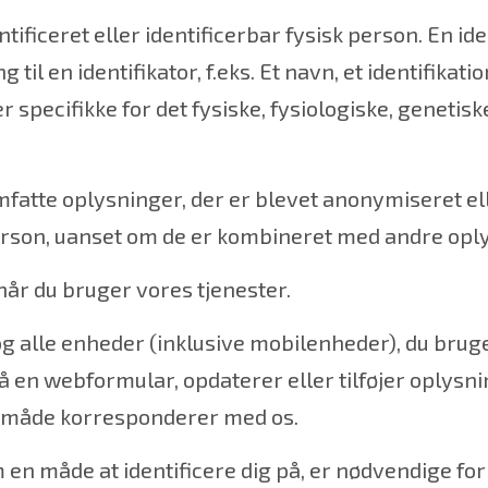
ficeret eller identificerbar fysisk person. En iden
g til en identifikator, f.eks. Et navn, et identifika
r er specifikke for det fysiske, fysiologiske, gene
omfatte oplysninger, der er blevet anonymiseret e
 person, uanset om de er kombineret med andre op
når du bruger vores tjenester.
g alle enheder (inklusive mobilenheder), du bruger
på en webformular, opdaterer eller tilføjer oplysnin
n måde korresponderer med os.
en måde at identificere dig på, er nødvendige for