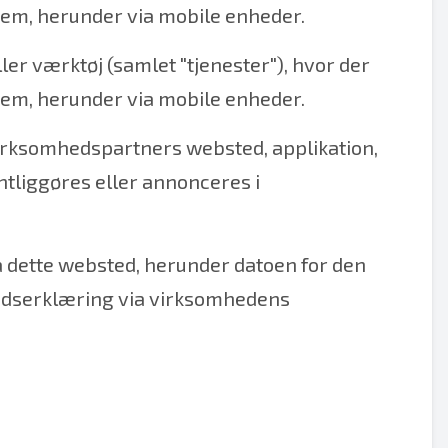
 dem, herunder via mobile enheder.
er værktøj (samlet "tjenester"), hvor der
 dem, herunder via mobile enheder.
irksomhedspartners websted, applikation,
entliggøres eller annonceres i
å dette websted, herunder datoen for den
hedserklæring via virksomhedens