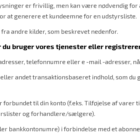
lysninger er frivillig, men kan være nødvendig for
for at generere et kundeemne for en udstyrsliste.
fra andre kilder, som beskrevet nedenfor.
 du bruger vores tjenester eller registrerer
dresser, telefonnumre eller e -mail -adresser, når
e eller andet transaktionsbaseret indhold, som du g
i
orbundet til din konto (f.eks. Tilføjelse af varer t
rslister og forhandlere/sælgere).
eller bankkontonumre) i forbindelse med et abonn