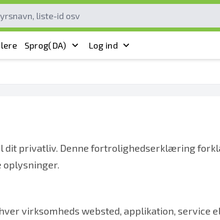
lere
Sprog
(DA)
Log ind
l dit privatliv. Denne fortrolighedserklæring fork
e oplysninger.
er virksomheds websted, applikation, service ell