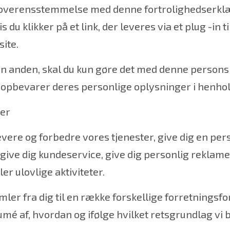
i overensstemmelse med denne fortrolighedserklær
 du klikker på et link, der leveres via et plug -in ti
ite.
en anden, skal du kun gøre det med denne persons 
 opbevarer deres personlige oplysninger i henhold
ger
levere og forbedre vores tjenester, give dig en pe
 give dig kundeservice, give dig personlig reklame
r ulovlige aktiviteter.
ler fra dig til en række forskellige forretningsfor
mé af, hvordan og ifølge hvilket retsgrundlag vi 