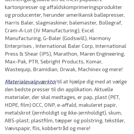
kartonpresser og affaldskomprimeringsprodukter
og producenter, herunder amerikansk ballepresser,
Harris Baler, slagmaskiner, balemaster, Bollegraf,
Cram-A-Lot (JV Manufacturing), Excel
Manufacturing, G-Baler (Godswill), Harmony
Enterprises , International Baler Corp, International
Press & Shear (IPS), Marathon, Maren Engineering,
Max-Pak, PTR, Sebright Products, Komar,
Wastequip, Bramidian, Orwak, Machinex og mere!
Materialevalgværktøj
til at hjælpe dig med at vælge
den bedste presser til din applikation. Aktuelle
materialer, der skal medtages, er pap, plast (PET,
HDPE, film) OCC, ONP, e-affald, makuleret papir,
metalskrot (jernholdigt og ikke-jernholdigt), skum,
ABS-plast, plastfilm, tæpper og polstring, tekstiler,
Vævspapir, flis, kobbertråd og mere!