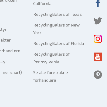
California
RecyclingBalers of Texas
RecyclingBalers of New
styr
York
jekter
RecyclingBalers of Florida
forhandlere
RecyclingBalers of
styr
Pennsylvania
mmer snart)
Se alle foretrukne
forhandlere