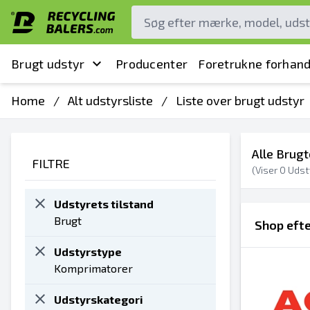
Brugt udstyr
Producenter
Foretrukne forhand
Home
/
Alt udstyrsliste
/
Liste over brugt udstyr
Alle Brug
FILTRE
(Viser
0
Udst
Udstyrets tilstand
Brugt
Shop eft
Udstyrstype
Komprimatorer
Udstyrskategori