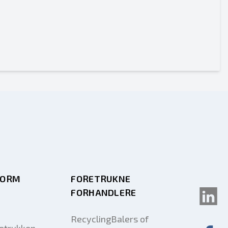
FORM
FORETRUKNE
FORHANDLERE
RecyclingBalers of
retrukken