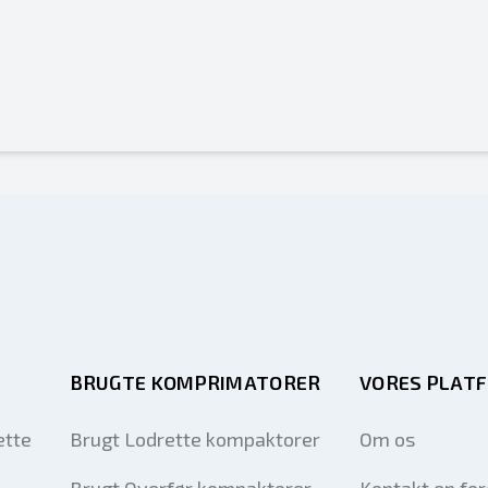
BRUGTE KOMPRIMATORER
VORES PLAT
ette
Brugt Lodrette kompaktorer
Om os
Brugt Overfør kompaktorer
Kontakt en fo