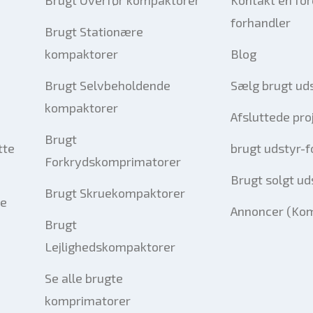
forhandler
Brugt Stationære
kompaktorer
Blog
Brugt Selvbeholdende
Sælg brugt ud
kompaktorer
Afsluttede pro
Brugt
tte
brugt udstyr-
Forkrydskomprimatorer
Brugt solgt ud
Brugt Skruekompaktorer
le
Annoncer (Ko
Brugt
Lejlighedskompaktorer
Se alle brugte
komprimatorer