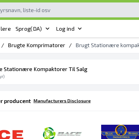
lere
Sprog
(DA)
Log ind
/
Brugte Komprimatorer
/
Brugt Stationære kompa
te Stationære Kompaktorer Til Salg
yr)
er producent
Manufacturers Disclosure