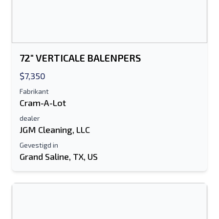
Het veld E-mailadres of Mobiel nummer
is verplicht
Send a Message
72" VERTICALE BALENPERS
Stuur vermelding naar e-mail
$7,350
Voor-en achternaam
Fabrikant
Cram-A-Lot
Sms-lijst naar mobiel apparaat
dealer
JGM Cleaning, LLC
E-mailadres
Gevestigd in
Grand Saline, TX, US
Je volledige naam
Mobiel
Extra informatie