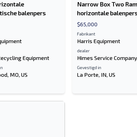
izontale
Narrow Box Two Ra
ische balenpers
horizontale balenper
$65,000
Fabrikant
Equipment
Harris Equipment
dealer
Recycling Equipment
Himes Service Compan
in
Gevestigd in
od, MO, US
La Porte, IN, US