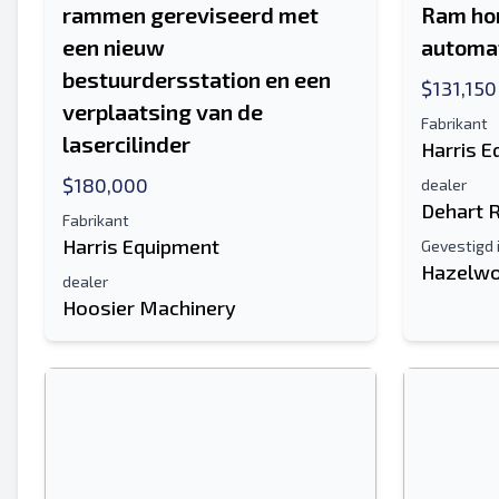
rammen gereviseerd met
Ram hor
een nieuw
automat
bestuurdersstation en een
$131,150
verplaatsing van de
Fabrikant
lasercilinder
Harris 
$180,000
dealer
Dehart 
Fabrikant
Harris Equipment
Gevestigd 
Hazelwo
dealer
Hoosier Machinery