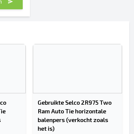
n
Sturen
Sturen
lco
Gebruikte Selco 2R975 Two
ie
Ram Auto Tie horizontale
s
balenpers (verkocht zoals
het is)