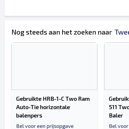
Je volledige naam
Mobiel
Extra informatie
Nog steeds aan het zoeken naar
Twee
Gebruikte HRB-1-C Two Ram
Gebruik
Auto-Tie horizontale
511 Two
balenpers
Baler
Bel voor een prijsopgave
Bel voor