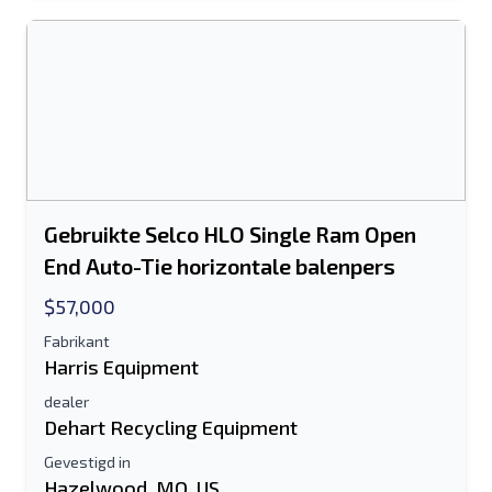
Het veld E-mailadres of Mobiel nummer
is verplicht
Send a Message
Stuur vermelding naar e-mail
Voor-en achternaam
Gebruikte Selco HLO Single Ram Open
Sms-lijst naar mobiel apparaat
End Auto-Tie horizontale balenpers
$57,000
E-mailadres
Fabrikant
Je volledige naam
Harris Equipment
dealer
Mobiel
Dehart Recycling Equipment
Gevestigd in
Extra informatie
Hazelwood, MO, US