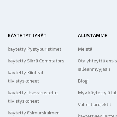
KÄYTETYT JYRÄT
ALUSTAMME
käytetty Pystypuristimet
Meistä
käytetty Siirrä Comptators
Ota yhteyttä ensis
jälleenmyyjään
käytetty Kiinteät
tiivistyskoneet
Blogi
käytetty Itsevarustetut
Myy käytettyjä lai
tiivistyskoneet
Valmiit projektit
käytetty Esimurskaimen
käytettyjen laitte