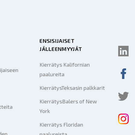
ENSISIJAISET
JÄLLEENMYYJÄT
Kierrätys Kalifornian
ijaiseen
paalureita
KierrätysTeksasin palkkarit
KierrätysBalers of New
tteita
York
Kierrätys Floridan
iden
paalureista