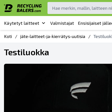
Käytetyt laitteet
Valmistajat
Ensisijaiset jäl
Koti
/
jäte-laitteet-ja-kierrätys-uutisia
/
Testiluo
Testiluokka