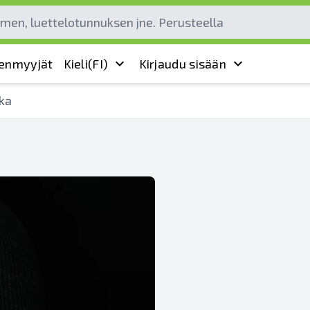
leenmyyjät
Kieli
(FI)
Kirjaudu sisään
kka