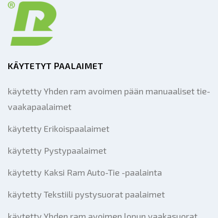
KÄYTETYT PAALAIMET
käytetty Yhden ram avoimen pään manuaaliset tie-
vaakapaalaimet
käytetty Erikoispaalaimet
käytetty Pystypaalaimet
käytetty Kaksi Ram Auto-Tie -paalainta
käytetty Tekstiili pystysuorat paalaimet
käytetty Yhden ram avoimen lopun vaakasuorat