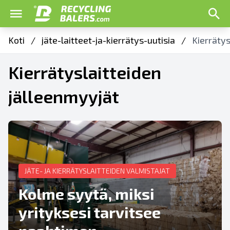
Koti
/
jäte-laitteet-ja-kierrätys-uutisia
/
Kierrätys
Kierrätyslaitteiden
jälleenmyyjät
JÄTE- JA KIERRÄTYSLAITTEIDEN VALMISTAJAT
Kolme syytä, miksi
yrityksesi tarvitsee