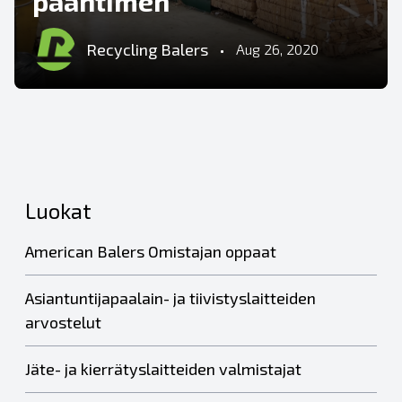
paahtimen
Recycling Balers
•
Aug 26, 2020
Luokat
American Balers Omistajan oppaat
Asiantuntijapaalain- ja tiivistyslaitteiden
arvostelut
Jäte- ja kierrätyslaitteiden valmistajat