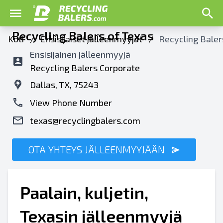
Recycling Balers of Texas
Koti
/
Ensisijaiset jälleenmyyjät
/
Recycling Baler
Ensisijainen jälleenmyyjä
Recycling Balers Corporate
Dallas, TX, 75243
View Phone Number
texas@recyclingbalers.com
OTA YHTEYS JÄLLEENMYYJÄÄN
Paalain, kuljetin,
Texasin jälleenmyyjä