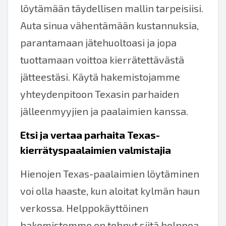
löytämään täydellisen mallin tarpeisiisi.
Auta sinua vähentämään kustannuksia,
parantamaan jätehuoltoasi ja jopa
tuottamaan voittoa kierrätettävästä
jätteestäsi. Käytä hakemistojamme
yhteydenpitoon Texasin parhaiden
jälleenmyyjien ja paalaimien kanssa.
Etsi ja vertaa parhaita Texas-
kierrätyspaalaimien
valmistajia
Hienojen Texas-paalaimien löytäminen
voi olla haaste, kun aloitat kylmän haun
verkossa. Helppokäyttöinen
hakemistomme on tehnyt siitä helppoa,