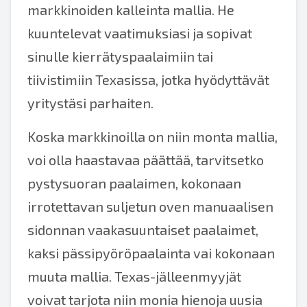
markkinoiden kalleinta mallia. He
kuuntelevat vaatimuksiasi ja sopivat
sinulle kierrätyspaalaimiin tai
tiivistimiin Texasissa, jotka hyödyttävät
yritystäsi parhaiten.
Koska markkinoilla on niin monta mallia,
voi olla haastavaa päättää, tarvitsetko
pystysuoran paalaimen, kokonaan
irrotettavan suljetun oven manuaalisen
sidonnan vaakasuuntaiset paalaimet,
kaksi pässipyöröpaalainta vai kokonaan
muuta mallia. Texas-jälleenmyyjät
voivat tarjota niin monia hienoja uusia