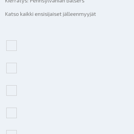
Kierrätys: Pennsylvanian balsers
Katso kaikki ensisijaiset jälleenmyyjät