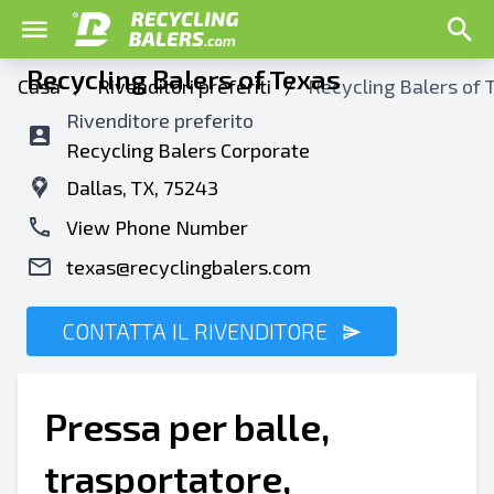
Recycling Balers of Texas
Casa
/
Rivenditori preferiti
/
Recycling Balers of 
Rivenditore preferito
Recycling Balers Corporate
Dallas, TX, 75243
View Phone Number
texas@recyclingbalers.com
CONTATTA IL RIVENDITORE
Pressa per balle,
trasportatore,