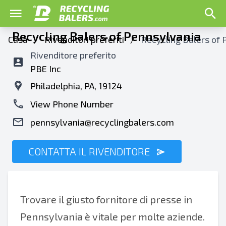
Recycling Balers of Pennsylvania
Casa
/
Rivenditori preferiti
/
Recycling Balers of 
Rivenditore preferito
PBE Inc
Philadelphia, PA, 19124
View Phone Number
pennsylvania@recyclingbalers.com
CONTATTA IL RIVENDITORE
Trovare il giusto fornitore di presse in
Pennsylvania è vitale per molte aziende.