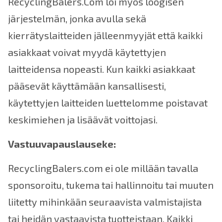
RecyclingBalers.Com loi myös loogisen
järjestelmän, jonka avulla sekä
kierrätyslaitteiden jälleenmyyjät että kaikki
asiakkaat voivat myydä käytettyjen
laitteidensa nopeasti. Kun kaikki asiakkaat
pääsevät käyttämään kansallisesti,
käytettyjen laitteiden luettelomme poistavat
keskimiehen ja lisäävät voittojasi.
Vastuuvapauslauseke:
RecyclingBalers.com ei ole millään tavalla
sponsoroitu, tukema tai hallinnoitu tai muuten
liitetty mihinkään seuraavista valmistajista
tai heidän vastaavista tuotteistaan. Kaikki