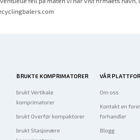
 eventuelle feil på måten vi har vist firmaets navn
recyclingbalers.com
BRUKTE KOMPRIMATORER
VÅR PLATTFO
brukt Vertikale
Om oss
komprimatorer
Kontakt en fore
brukt Overfør kompaktorer
forhandler
brukt Stasjonære
Blogg