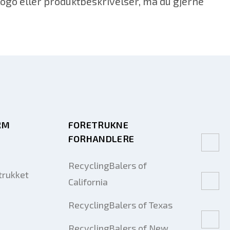
, logo eller produktbeskrivelser, må du gjerne
RM
FORETRUKNE
FORHANDLERE
RecyclingBalers of
trukket
California
RecyclingBalers of Texas
RecyclingBalers of New