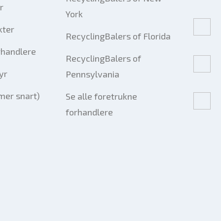
r
York
kter
RecyclingBalers of Florida
rhandlere
RecyclingBalers of
yr
Pennsylvania
er snart)
Se alle foretrukne
forhandlere