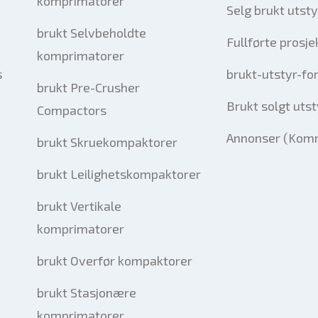
komprimatorer
Selg brukt utsty
brukt Selvbeholdte
Fullførte prosje
komprimatorer
s
brukt-utstyr-fo
brukt Pre-Crusher
Brukt solgt utst
Compactors
Annonser (Komm
brukt Skruekompaktorer
brukt Leilighetskompaktorer
brukt Vertikale
komprimatorer
brukt Overfør kompaktorer
brukt Stasjonære
komprimatorer