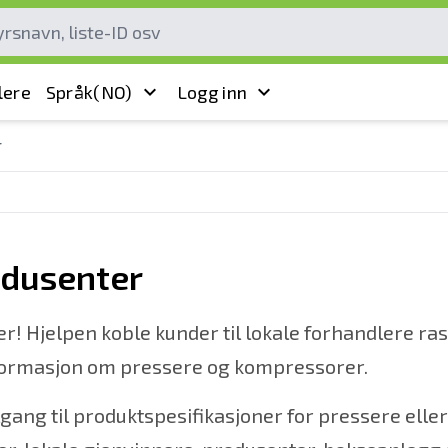
lere
Språk
(NO)
Logg inn
r
odusenter
 Hjelpen koble kunder til lokale forhandlere ras
sinformasjon om pressere og kompressorer.
 tilgang til produktspesifikasjoner for pressere e