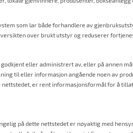
ner, lokale gjenvinnere, produsenter, bokseanleg
ystem som lar både forhandlere av gjenbruksutsty
 oversikten over brukt utstyr og reduserer fortjene
godkjent eller administrert av, eller på annen m
ning til eller informasjon angående noen av prod
e nettstedet, er rent informasjonsformål for å ti
gjengelig på dette nettstedet er nøyaktig med hens