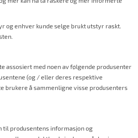
g og mer kan nå ta raskere og mer informerte
r og enhver kunde selge brukt utstyr raskt.
sten.
åte assosiert med noen av følgende produsenter
usentene (og / eller deres respektive
llate brukere å sammenligne visse produsenters
yn til produsentens informasjon og