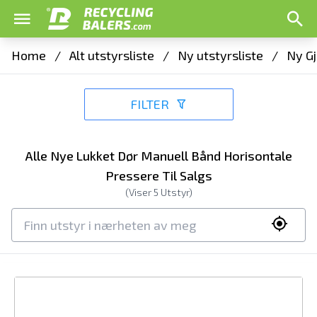
Home
/
Alt utstyrsliste
/
Ny utstyrsliste
/
Ny Gj
FILTER
Alle Nye Lukket Dør Manuell Bånd Horisontale
Pressere Til Salgs
(Viser
5
Utstyr)