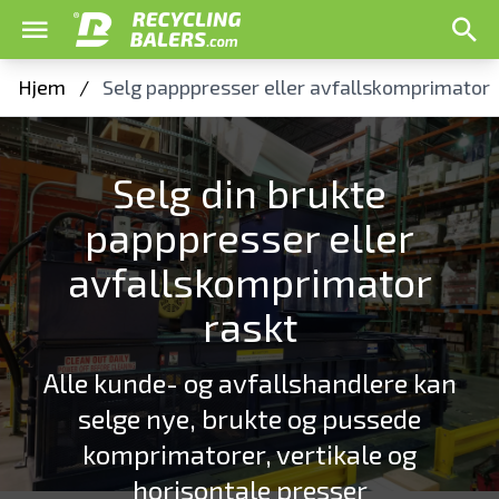
Hjem
/
Selg papppresser eller avfallskomprimator
Selg din brukte
papppresser eller
avfallskomprimator
raskt
Alle kunde- og avfallshandlere kan
selge nye, brukte og pussede
komprimatorer, vertikale og
horisontale presser