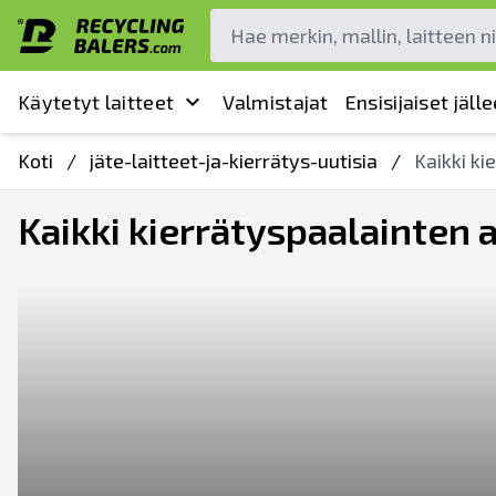
Käytetyt laitteet
Valmistajat
Ensisijaiset jäl
Koti
/
jäte-laitteet-ja-kierrätys-uutisia
/
Kaikki ki
Kaikki kierrätyspaalainten a