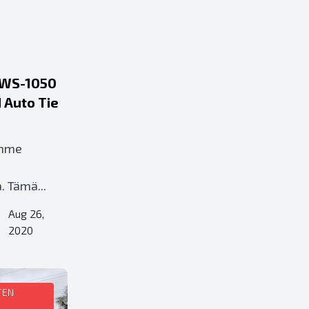
2WS-1050
 Auto Tie
umme
 Tämä...
Aug 26,
•
2020
TEN