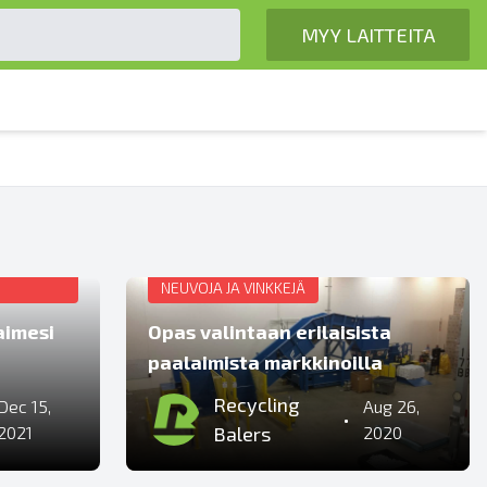
MYY LAITTEITA
NEUVOJA JA VINKKEJÄ
aimesi
Opas valintaan erilaisista
paalaimista markkinoilla
Recycling
Dec 15,
Aug 26,
•
2021
Balers
2020