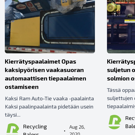
Kierrätyspaalaimet Opas
Kierräty
kaksipyörisen vaakasuoran
suljetun 
automaattisen tiepaalaimen
solmion 
ostamiseen
Tässä opp
suljettujen
Kaksi Ram Auto-Tie vaaka -paalainta
tiepaalaimis
Kaksi paalinpaalainta pidetään usein
täysi...
Rec
Bal
Recycling
Aug 26,
•
Balers
2020