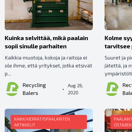
Kuinka selvittää, mikä paalain
Kolme syy
sopii sinulle parhaiten
tarvitsee
Kaikkia muotoja, kokoja ja raitoja ei
Suuret ja p
ole ihme, että yritykset, jotka etsivät
jätettä, ja
p...
ympäristöti
Recycling
Rec
Aug 26,
•
Balers
2020
Bal
KAIKKI KIERRÄTYSPAALAINTEN
PAALAINT
ARTIKKELIT
OSTAJIE