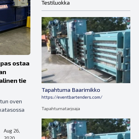
Testiluokka
Opas ostaa
an
linen tie
Tapahtuma Baarimikko
https://eventbartenders.com/
etun oven
Tapahtumatarjoaja
katasossa
Aug 26,
•
2020