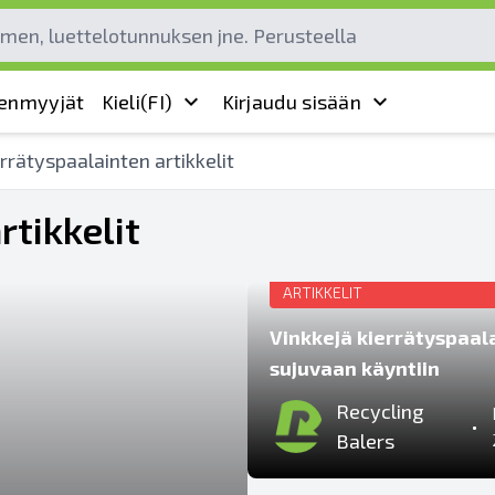
leenmyyjät
Kieli
(FI)
Kirjaudu sisään
errätyspaalainten artikkelit
rtikkelit
KAIKKI KIERRÄTYSPAALAINTEN
ARTIKKELIT
Vinkkejä kierrätyspaal
sujuvaan käyntiin
Recycling
•
Balers