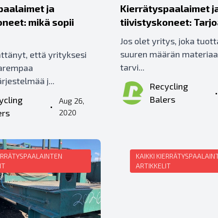
paalaimet ja
Kierrätyspaalaimet j
oneet: mikä sopii
tiivistyskoneet: Tar
Jos olet yritys, joka tuott
suuren määrän materiaal
ättänyt, että yrityksesi
tarvi...
parempaa
rjestelmää j...
Recycling
Balers
ycling
Aug 26,
•
ers
2020
IERRÄTYSPAALAINTEN
KAIKKI KIERRÄTYSPAALAIN
IT
ARTIKKELIT