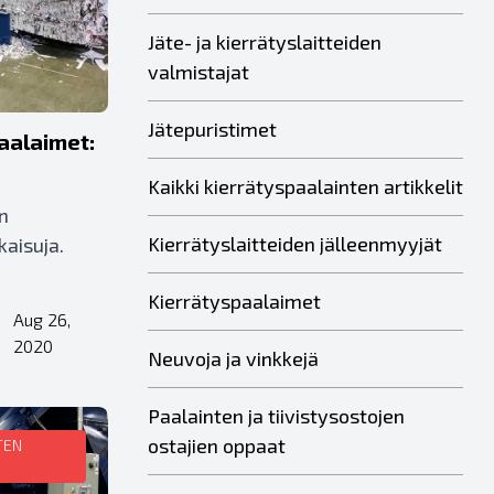
Jäte- ja kierrätyslaitteiden
valmistajat
Jätepuristimet
aalaimet:
Kaikki kierrätyspaalainten artikkelit
an
Kierrätyslaitteiden jälleenmyyjät
kaisuja.
Kierrätyspaalaimet
Aug 26,
•
2020
Neuvoja ja vinkkejä
Paalainten ja tiivistysostojen
ostajien oppaat
TEN