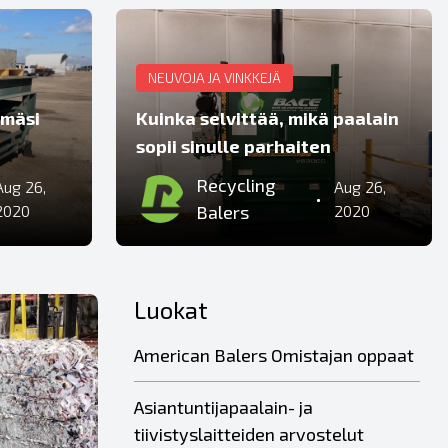
NEUVOJA JA VINKKEJÄ
imäsi
Kuinka selvittää, mikä paalain
sopii sinulle parhaiten
Recycling
Aug 26,
Aug 26,
•
2020
Balers
2020
Luokat
American Balers Omistajan oppaat
Asiantuntijapaalain- ja
tiivistyslaitteiden arvostelut