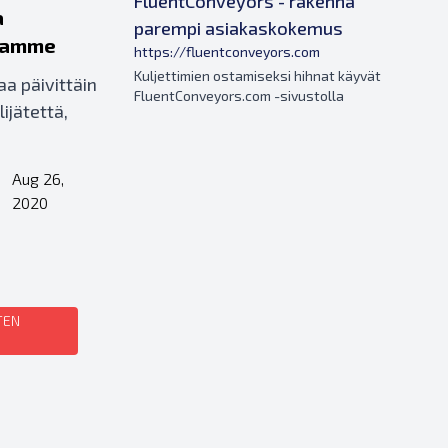
FluentConveyors - rakenna
a
parempi asiakaskokemus
joamme
https://fluentconveyors.com
Kuljettimien ostamiseksi hihnat käyvät
aa päivittäin
FluentConveyors.com -sivustolla
ijätettä,
Aug 26,
•
2020
TEN