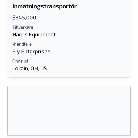
Inmatningstransportör
$345,000
Tillverkare
Harris Equipment
-handlare
Ely Enterprises
Finns på
Lorain, OH, US
Skicka till en vän
Antingen e-postadress eller fält för
mobilnummer krävs