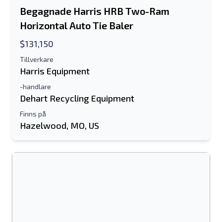
Send a Message
Skicka annons till e-post
Begagnade Harris HRB Two-Ram
Horizontal Auto Tie Baler
Fullständiga namn
$131,150
Textlista till mobil enhet
Tillverkare
Harris Equipment
E-postadress
-handlare
Dehart Recycling Equipment
Ditt fullständiga namn
Finns på
Hazelwood, MO, US
Mobil
ytterligare information
Skicka