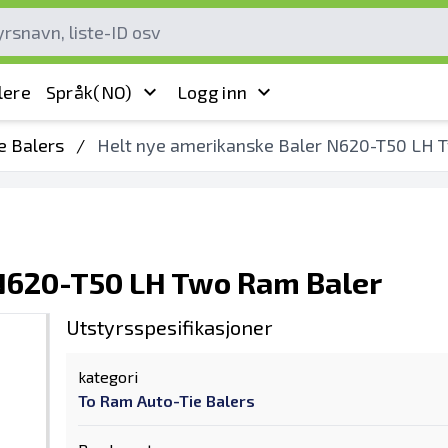
lere
Språk
(NO)
Logg inn
e Balers
/
Helt nye amerikanske Baler N620-T50 LH 
 N620-T50 LH Two Ram Baler
Utstyrsspesifikasjoner
kategori
To Ram Auto-Tie Balers