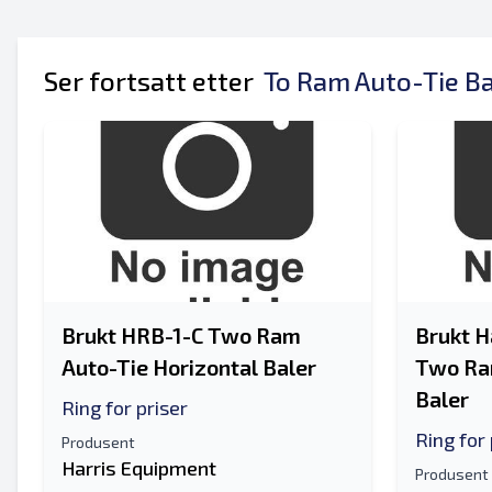
Ditt fulle navn
Mobil
Ser fortsatt etter
To Ram Auto-Tie B
Tilleggsinformasjon
Brukt HRB-1-C Two Ram
Brukt H
Auto-Tie Horizontal Baler
Two Ram
Baler
Ring for priser
Ring for 
Produsent
Harris Equipment
Produsent