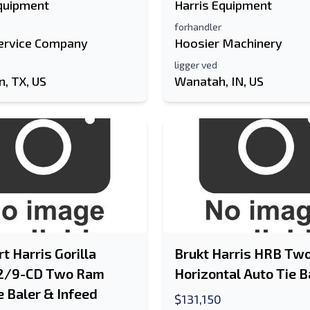
Equipment
Harris Equipment
forhandler
ervice Company
Hoosier Machinery
ligger ved
, TX, US
Wanatah, IN, US
t Harris Gorilla
Brukt Harris HRB T
2/9-CD Two Ram
Horizontal Auto Tie B
e Baler & Infeed
$131,150