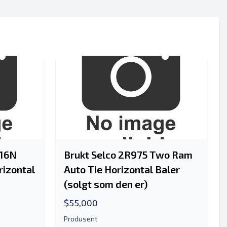
Sende
516N
Brukt Selco 2R975 Two Ram
Sende
rizontal
Auto Tie Horizontal Baler
(solgt som den er)
$55,000
Produsent