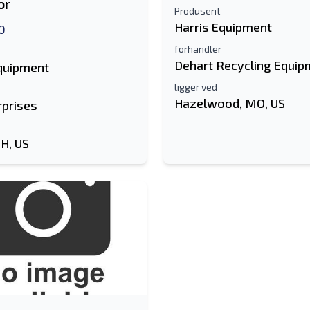
or
Produsent
Harris Equipment
0
forhandler
Dehart Recycling Equip
Equipment
ligger ved
Hazelwood, MO, US
rprises
OH, US