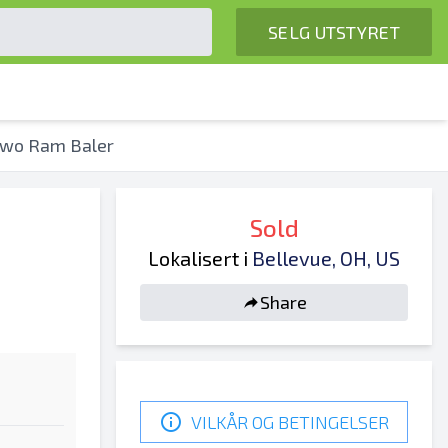
SELG UTSTYRET
Two Ram Baler
Sold
Lokalisert i
Bellevue, OH, US
Share
VILKÅR OG BETINGELSER