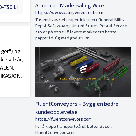
American Made Baling Wire
0-T50 LH
https://www.balingwiredirect.com
Tusenvis av selskaper, inkludert General Mills,
Pepsi, Safeway og United States Postal Service,
stoler på oss til å levere markedets beste
papptråd. Og med god grunn
yldig. GJELDENDE LOV. Alle fakturaer og disse vilkårene skal tolkes i henhold til lovene i staten Illinois. Partene er enige om at spillested for ethvert krav eller kontrovers som oppstår eller relaterer seg til fakturaer, disse vilkårene og betingelsene eller ytelsen eller bruddet på disse skal eksklusivt legges og begrenses til kretsretten i det attende rettsdistriktet i Du Page County, Illinois. SKATTER. Alle avgifter som vurderes i en hvilken som helst bestilling, er kjøperens ansvar, inkludert, men ikke begrenset til, lokale og regionale merverdiavgifter og personlig eiendomsskatt, eller hvis det er aktuelt, er kjøper å gi selgeren et gyldig skattefritakssertifikat. I tilfelle kjøperen ikke betaler skatten elle
FluentConveyors - Bygg en bedre
kundeopplevelse
https://fluentconveyors.com
For å kjøpe transportbånd, belter Besøk
FluentConveyors.com