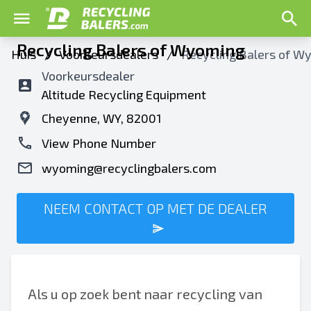
Recycling Balers of Wyoming
Huis
/
Voorkeursdealers
/
Recycling Balers of W
Voorkeursdealer
Altitude Recycling Equipment
Cheyenne, WY, 82001
View Phone Number
wyoming@recyclingbalers.com
NEEM CONTACT OP MET DE DEALER
Als u op zoek bent naar recycling van