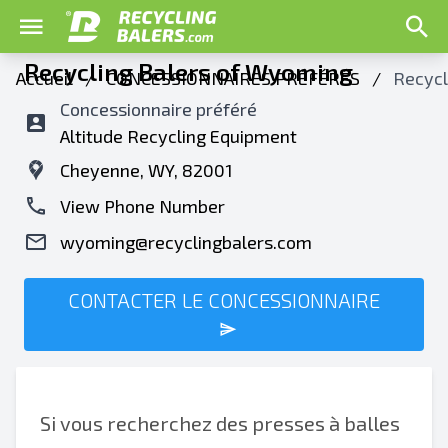
Recycling Balers of Wyoming
Accueil
/
CONCESSIONNAIRES PRÉFÉRÉS
/
Recycl
Concessionnaire préféré
Altitude Recycling Equipment
Cheyenne, WY, 82001
View Phone Number
wyoming@recyclingbalers.com
CONTACTER LE CONCESSIONNAIRE
Si vous recherchez des presses à balles