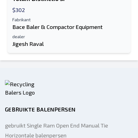
Sms-lijst naar mobiel apparaat
$302
E-mailadres
Fabrikant
Bace Baler & Compactor Equipment
Je volledige naam
dealer
Jigesh Raval
Mobiel
Extra informatie
Sturen
GEBRUIKTE BALENPERSEN
gebruikt Single Ram Open End Manual Tie
Sturen
Horizontale balenpersen