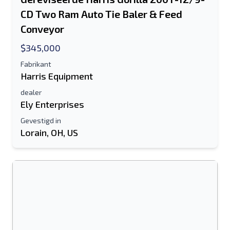
Send a Message
CD Two Ram Auto Tie Baler & Feed
Stuur vermelding naar e-mail
Conveyor
Voor-en achternaam
$345,000
Sms-lijst naar mobiel apparaat
Fabrikant
Harris Equipment
E-mailadres
dealer
Ely Enterprises
Je volledige naam
Gevestigd in
Lorain, OH, US
Mobiel
Extra informatie
Sturen