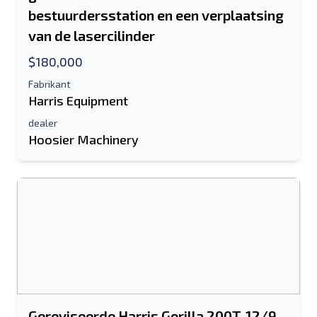
bestuurdersstation en een verplaatsing
van de lasercilinder
$180,000
Fabrikant
Harris Equipment
dealer
Hoosier Machinery
Stuur naar een vriend
Het veld E-mailadres of Mobiel nummer
is verplicht
Gereviseerde Harris Gorilla 200T-12/9-