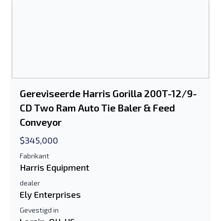
Het veld E-mailadres of Mobiel nummer
is verplicht
Send a Message
Stuur vermelding naar e-mail
Voor-en achternaam
Gereviseerde Harris Gorilla 200T-12/9-
CD Two Ram Auto Tie Baler & Feed
Sms-lijst naar mobiel apparaat
Conveyor
E-mailadres
$345,000
Fabrikant
Je volledige naam
Harris Equipment
dealer
Mobiel
Ely Enterprises
Extra informatie
Gevestigd in