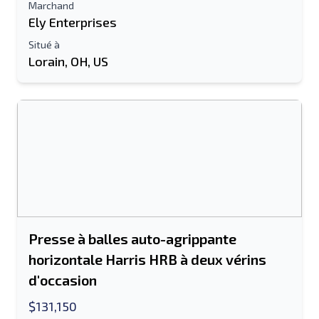
Marchand
Information additionnelle
Ely Enterprises
Situé à
Lorain, OH, US
Envoyer
Envoyer
Presse à balles auto-agrippante
horizontale Harris HRB à deux vérins
d'occasion
$131,150