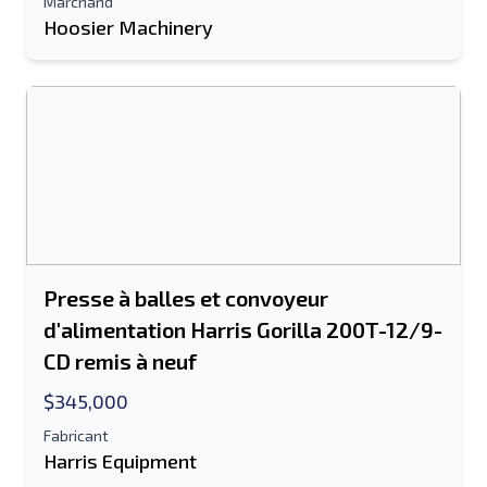
Marchand
Envoyer à un ami
Hoosier Machinery
Le champ Adresse e-mail ou Numéro de
portable est obligatoire
Send a Message
Envoyer la liste par e-mail
Nom complet
Presse à balles et convoyeur
Liste de texte sur un appareil mobile
d'alimentation Harris Gorilla 200T-12/9-
Adresse e-mail
CD remis à neuf
$345,000
Ton nom complet
Fabricant
Harris Equipment
Mobile