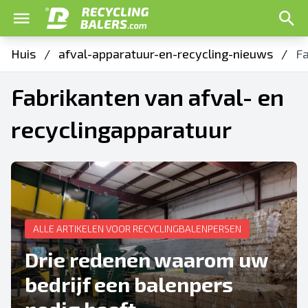
Huis
/
afval-apparatuur-en-recycling-nieuws
/
Fa
Fabrikanten van afval- en
recyclingapparatuur
ALLE ARTIKELEN VOOR RECYCLINGBALENPERSEN
Drie redenen waarom uw
bedrijf een balenpers