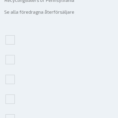
RecyclingBalers of Pennsylvania
Se alla föredragna återförsäljare