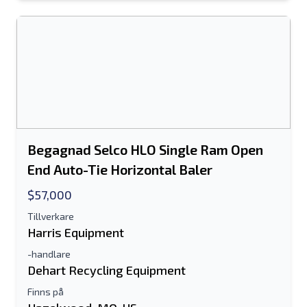
Antingen e-postadress eller fält för
mobilnummer krävs
Send a Message
Skicka annons till e-post
Fullständiga namn
Begagnad Selco HLO Single Ram Open
Textlista till mobil enhet
End Auto-Tie Horizontal Baler
$57,000
E-postadress
Tillverkare
Ditt fullständiga namn
Harris Equipment
-handlare
Mobil
Dehart Recycling Equipment
Finns på
ytterligare information