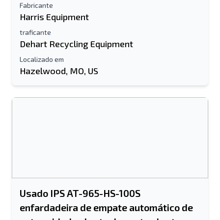
Fabricante
Seu nome completo
Harris Equipment
traficante
Móvel
Dehart Recycling Equipment
informação adicional
Localizado em
Hazelwood, MO, US
Enviar
Enviar
Usado IPS AT-965-HS-100S
enfardadeira de empate automático de