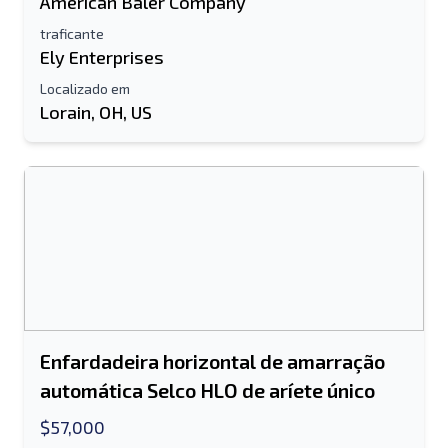
American Baler Company
traficante
Ely Enterprises
Localizado em
Lorain, OH, US
Enviar para um amigo
O campo de endereço de e-mail ou
número de celular é obrigatório
Send a Message
Enviar lista para e-mail
Nome completo
Enfardadeira horizontal de amarração
Lista de texto para dispositivo móvel
automática Selco HLO de aríete único
Endereço de e-mail
$57,000