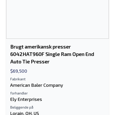
Send til en ven
Brugt amerikansk presser
Der kræves enten e-mail-adresse eller
6042HAT960F Single Ram Open End
mobilnummerfelt
Auto Tie Presser
Send a Message
$69,500
Send fortegnelse til e-mail
Fabrikant
American Baler Company
Fulde navn
forhandler
Tekstoversigt til mobilenhed
Ely Enterprises
Beliggende på
Email adresse
Lorain, OH, US