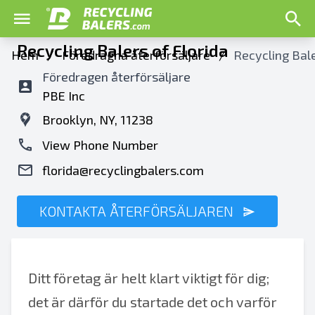
Recycling Balers of Florida
Hem
/
Föredragna återförsäljare
/
Recycling Bale
Föredragen återförsäljare
PBE Inc
Brooklyn, NY, 11238
View Phone Number
florida@recyclingbalers.com
KONTAKTA ÅTERFÖRSÄLJAREN
Ditt företag är helt klart viktigt för dig;
det är därför du startade det och varför