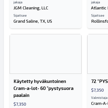
jakaja
jakaja
JGM Cleaning, LLC
Atlantic
Sijaitsee
Sijaitsee
Grand Saline, TX, US
Rollinsf
Käytetty hyväkuntoinen
72 "PY
Cram-a-lot- 60 "pystysuora
$7,350
paalain
Valmistaja
Cram-A-
$7,350