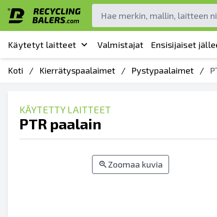
Käytetyt laitteet
Valmistajat
Ensisijaiset jäl
Koti
/
Kierrätyspaalaimet
/
Pystypaalaimet
/
P
KÄYTETTY LAITTEET
PTR paalain
Zoomaa kuvia