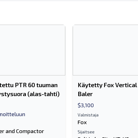
tettu PTR 60 tuuman
Käytetty Fox Vertical
stysuora (alas-tahti)
Baler
$3,100
nnoitteluun
Valmistaja
Fox
er and Compactor
Sijaitsee