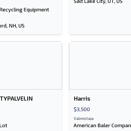
Salt Lake City, UT, US
 Recycling Equipment
ord, NH, US
STYPALVELIN
Harris
$3,500
Valmistaja
Lot
American Baler Compa