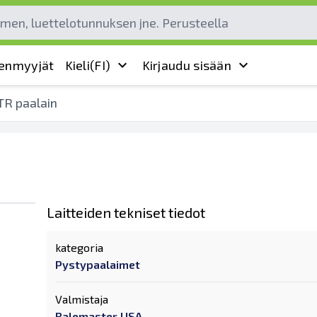
leenmyyjät
Kieli
(FI)
Kirjaudu sisään
TR paalain
Laitteiden tekniset tiedot
kategoria
Pystypaalaimet
Valmistaja
Balemaster USA