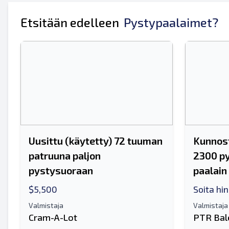
Koko nimesi
Etsitään edelleen
Pystypaalaimet?
Matkapuhelin
lisäinformaatio
Uusittu (käytetty) 72 tuuman
Kunnos
patruuna paljon
2300 py
pystysuoraan
paalain
$5,500
Soita hi
Valmistaja
Valmistaja
Cram-A-Lot
PTR Bal