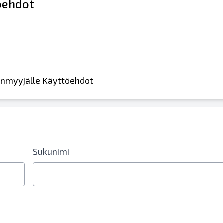
öehdot
leenmyyjälle Käyttöehdot
Sukunimi