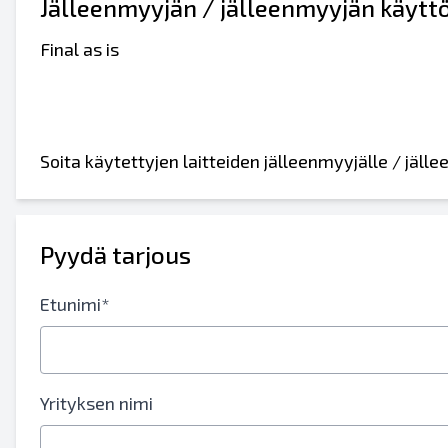
Jälleenmyyjän / jälleenmyyjän käytt
Final as is
Soita käytettyjen laitteiden jälleenmyyjälle / jäl
Pyydä tarjous
Etunimi*
Yrityksen nimi