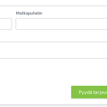
Matkapuhelin
erokenttä vaaditaan
Pyydä tarjo