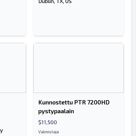
Dublin, TX, US
Kunnostettu PTR 7200HD
pystypaalain
$11,500
ny
Valmistaja