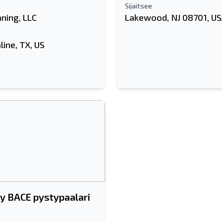
Sijaitsee
ning, LLC
Lakewood, NJ 08701, U
line, TX, US
y BACE pystypaalari