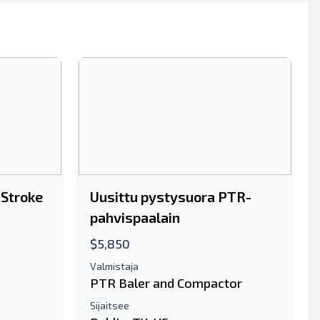
Lähettää
 Stroke
Uusittu pystysuora PTR-
pahvispaalain
Lähettää
$5,850
Valmistaja
PTR Baler and Compactor
Sijaitsee