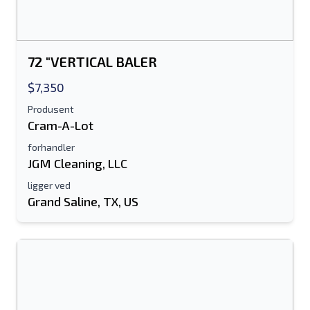
Det kreves enten e-postadresse eller
mobilnummerfelt
72 "VERTICAL BALER
Send a Message
Send oppføring til e-post
$7,350
Produsent
Fullt navn
Cram-A-Lot
Tekstoppføring til mobilenhet
forhandler
JGM Cleaning, LLC
Epostadresse
ligger ved
Grand Saline, TX, US
Ditt fulle navn
Mobil
Tilleggsinformasjon