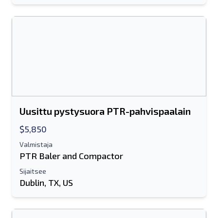
Uusittu pystysuora PTR-pahvispaalain
$5,850
Valmistaja
PTR Baler and Compactor
Sijaitsee
Dublin, TX, US