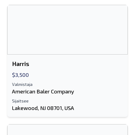
lisäinformaatio
Lähettää
Harris
Lähettää
$3,500
Valmistaja
American Baler Company
Sijaitsee
Lakewood, NJ 08701, USA