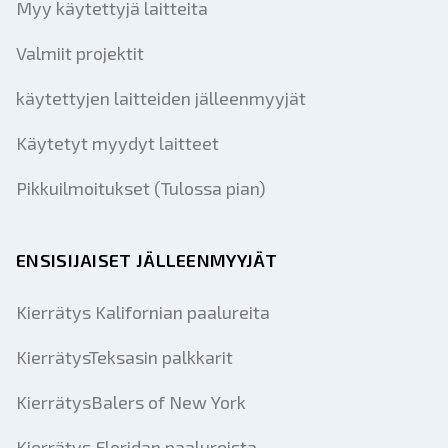
Myy käytettyjä laitteita
Valmiit projektit
käytettyjen laitteiden jälleenmyyjät
Käytetyt myydyt laitteet
Pikkuilmoitukset (Tulossa pian)
ENSISIJAISET JÄLLEENMYYJÄT
Kierrätys Kalifornian paalureita
KierrätysTeksasin palkkarit
KierrätysBalers of New York
Kierrätys Floridan paalureista