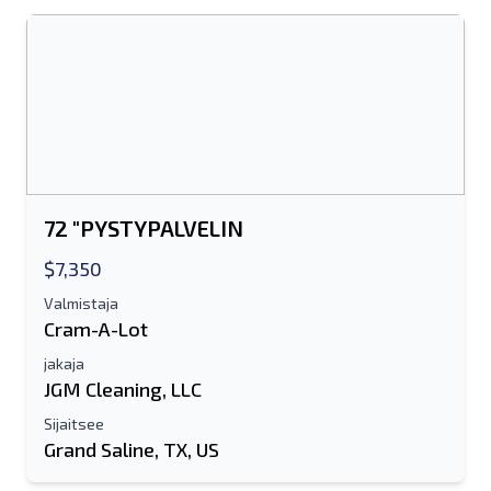
Lähetä ystävälle
Joko sähköpostiosoite tai
matkapuhelinnumerokenttä vaaditaan
Send a Message
Lähetä luettelo sähköpostitse
72 "PYSTYPALVELIN
Koko nimi
$7,350
Tekstiluettelo mobiililaitteelle
Valmistaja
Cram-A-Lot
Sähköpostiosoite
jakaja
JGM Cleaning, LLC
Koko nimesi
Sijaitsee
Grand Saline, TX, US
Matkapuhelin