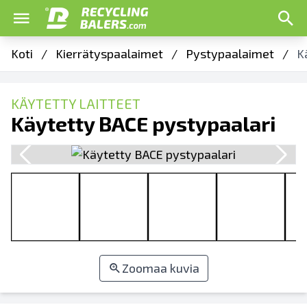
Koti
/
Kierrätyspaalaimet
/
Pystypaalaimet
/
K
KÄYTETTY LAITTEET
Käytetty BACE pystypaalari
Zoomaa kuvia