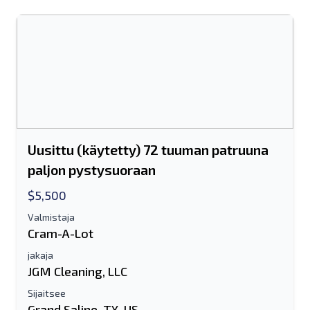
Uusittu (käytetty) 72 tuuman patruuna
paljon pystysuoraan
$5,500
Valmistaja
Cram-A-Lot
jakaja
JGM Cleaning, LLC
Sijaitsee
Grand Saline, TX, US