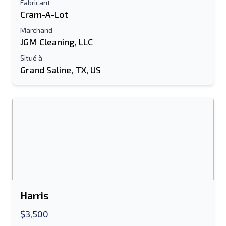
Fabricant
Ton nom complet
Cram-A-Lot
Marchand
Mobile
JGM Cleaning, LLC
Situé à
Information additionnelle
Grand Saline, TX, US
Envoyer
Envoyer
Harris
$3,500