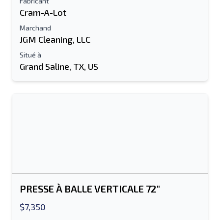
Fabricant
Cram-A-Lot
Marchand
JGM Cleaning, LLC
Situé à
Envoyer à un ami
Grand Saline, TX, US
Le champ Adresse e-mail ou Numéro de
portable est obligatoire
Send a Message
Envoyer la liste par e-mail
Nom complet
Liste de texte sur un appareil mobile
PRESSE À BALLE VERTICALE 72"
$7,350
Adresse e-mail