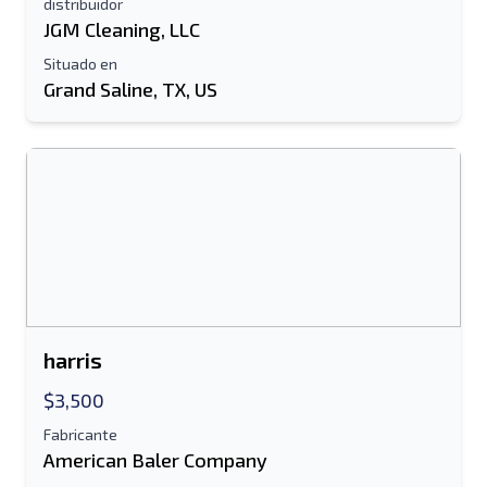
distribuidor
JGM Cleaning, LLC
Tu nombre completo
Móvil
Situado en
Grand Saline, TX, US
Información Adicional
Enviar
harris
Enviar
$3,500
Fabricante
American Baler Company