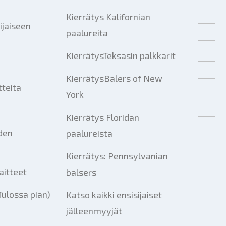
Kierrätys Kalifornian
ijaiseen
paalureita
KierrätysTeksasin palkkarit
KierrätysBalers of New
tteita
York
Kierrätys Floridan
iden
paalureista
Kierrätys: Pennsylvanian
aitteet
balsers
Tulossa pian)
Katso kaikki ensisijaiset
jälleenmyyjät