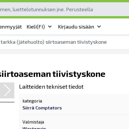
leenmyyjät
Kieli
(FI)
Kirjaudu sisään
tarkka (jätehuolto) siirtoaseman tiivistyskone
 siirtoaseman tiivistyskone
Laitteiden tekniset tiedot
kategoria
Siirrä Comptators
Valmistaja
Wastequip