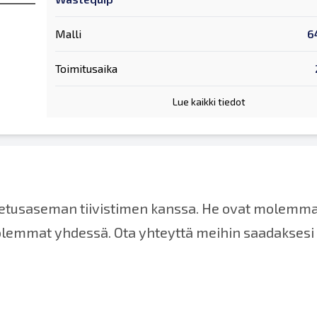
Malli
6
Toimitusaika
Lue kaikki tiedot
jetusaseman tiivistimen kanssa. He ovat molemm
olemmat yhdessä. Ota yhteyttä meihin saadaksesi