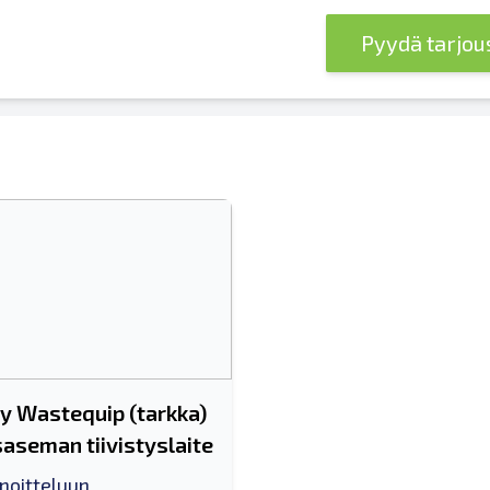
Pyydä tarjo
y Wastequip (tarkka)
saseman tiivistyslaite
nnoitteluun