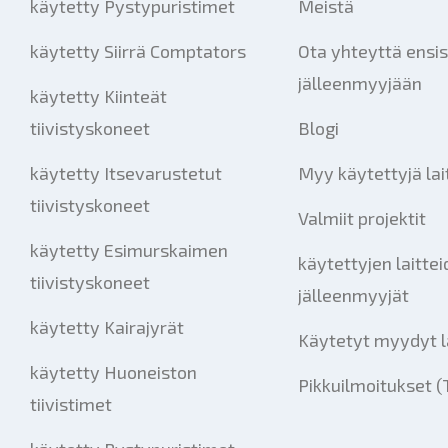
käytetty Pystypuristimet
Meistä
käytetty Siirrä Comptators
Ota yhteyttä ensis
jälleenmyyjään
käytetty Kiinteät
tiivistyskoneet
Blogi
käytetty Itsevarustetut
Myy käytettyjä lai
tiivistyskoneet
Valmiit projektit
käytetty Esimurskaimen
käytettyjen laitte
tiivistyskoneet
jälleenmyyjät
käytetty Kairajyrät
Käytetyt myydyt l
käytetty Huoneiston
Pikkuilmoitukset (
tiivistimet