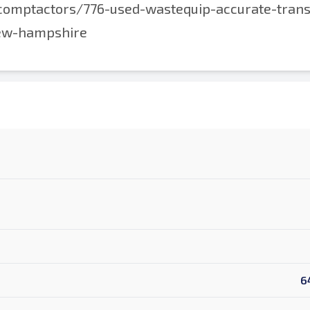
-comptactors/776-used-wastequip-accurate-trans
new-hampshire
6