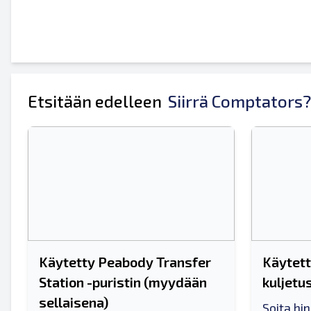
Koko nimesi
Matkapuhelin
lisäinformaatio
Etsitään edelleen
Siirrä Comptators?
Käytetty Peabody Transfer
Käytett
Station -puristin (myydään
kuljetu
sellaisena)
Soita hi