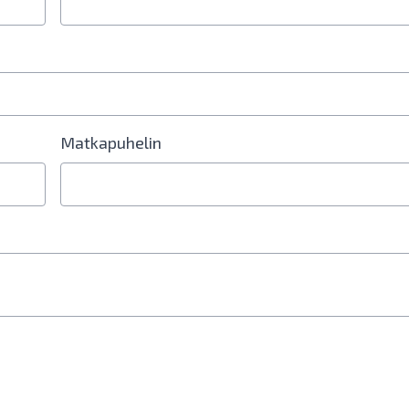
Matkapuhelin
erokenttä vaaditaan