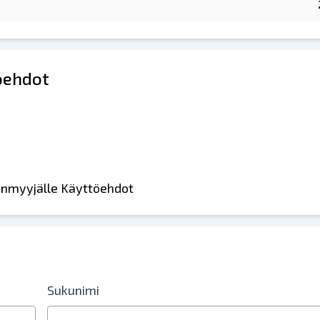
öehdot
leenmyyjälle Käyttöehdot
Sukunimi