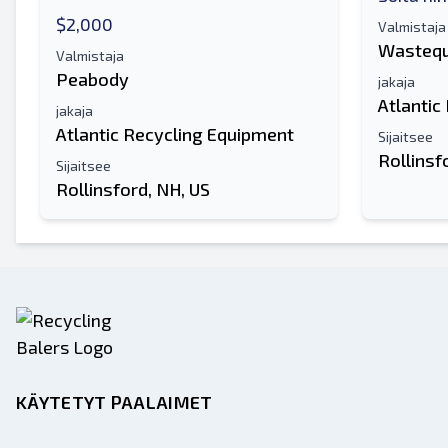
$2,000
Valmistaja
Wastequ
Valmistaja
Peabody
jakaja
Atlantic
jakaja
Atlantic Recycling Equipment
Sijaitsee
Rollinsf
Sijaitsee
Rollinsford, NH, US
KÄYTETYT PAALAIMET