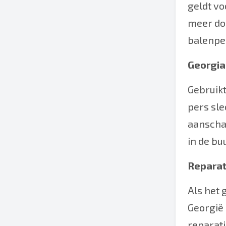
geldt vo
meer doe
balenper
Georgia
Gebruikt
pers sle
aanschaf
in de bu
Reparat
Als het 
Georgië 
reparati