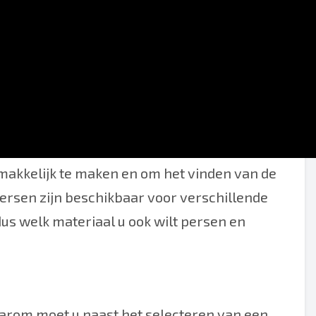
lijke lijst en digitale bron. Ons doel is om
makkelijk te maken en om het vinden van de
persen zijn beschikbaar voor verschillende
dus welk materiaal u ook wilt persen en
aarom moet u naast het selecteren van een