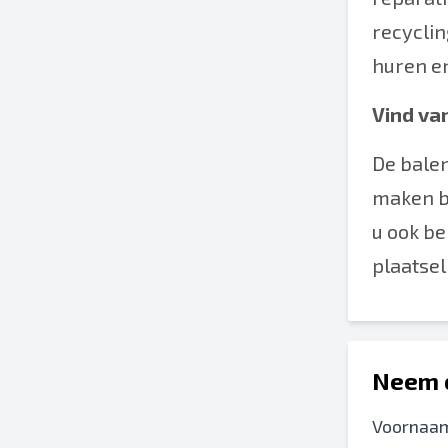
recyclin
huren e
Vind va
De balen
maken bi
u ook be
plaatsel
Neem c
Voornaa