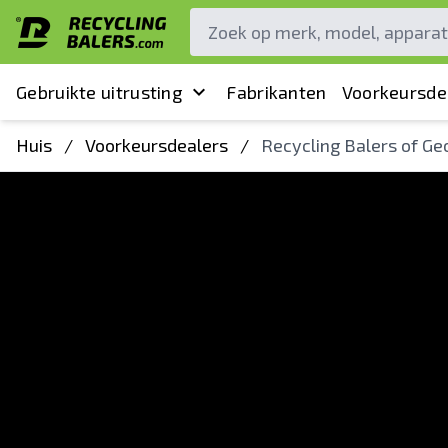
Gebruikte uitrusting
Fabrikanten
Voorkeursde
Huis
/
Voorkeursdealers
/
Recycling Balers of Ge