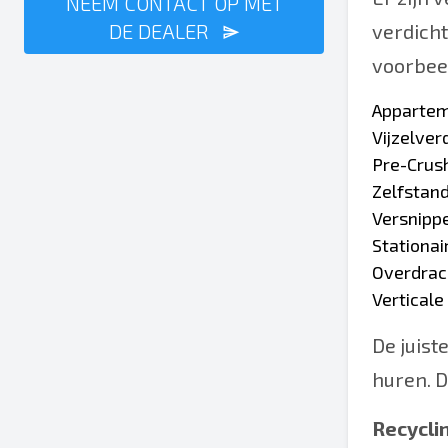
NEEM CONTACT OP MET
DE DEALER
verdicht
voorbeel
Appartem
Vijzelver
Pre-Crus
Zelfstand
Versnipp
Stationai
Overdrac
Verticale
De juist
huren. D
Recycli