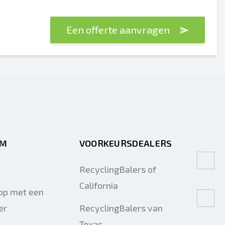
Een offerte aanvragen
RM
VOORKEURSDEALERS
RecyclingBalers of
California
op met een
er
RecyclingBalers van
Texas