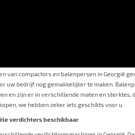
beste apparatuur in Georgië in onze gebruiksvriende
den van compactors en balenpersen in Georgië ge
oor uw bedrijf nog gemakkelijker te maken. Balen
en en zijn er in verschillende maten en sterktes, 
open, we hebben zeker iets geschikts voor u.
iële verdichters beschikbaar
verschillende verdichtingsmachines in Georgië. D