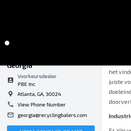
Recycling Balers of
Vind de 
Georgia
het vin
Voorkeursdealer
juiste v
PBE Inc
doeleind
Atlanta, GA, 30024
doorverk
View Phone Number
georgia@recyclingbalers.com
Industr
Er zijn 