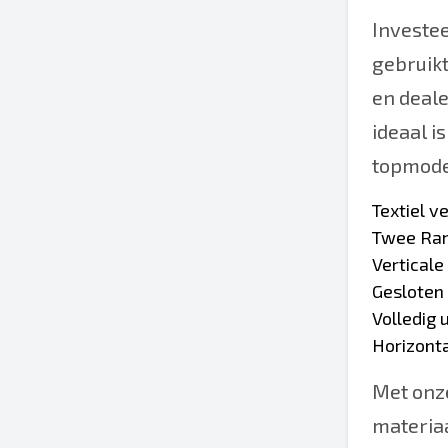
Investee
gebruikt
en deal
ideaal i
topmode
Textiel v
Twee Ram
Verticale
Gesloten
Volledig
Horizont
Met onze
materiaa