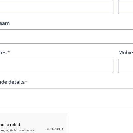
naam
res *
Mobie
de details*