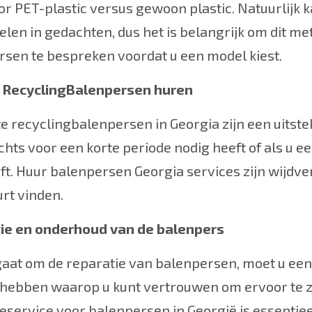
or PET-plastic versus gewoon plastic. Natuurlijk
len in gedachten, dus het is belangrijk om dit m
sen te bespreken voordat u een model kiest.
 RecyclingBalenpersen huren
e recyclingbalenpersen in Georgia zijn een uitste
chts voor een korte periode nodig heeft of als u e
t. Huur balenpersen Georgia services zijn wijdverbr
urt vinden.
ie en onderhoud van de balenpers
gaat om de reparatie van balenpersen, moet u een
hebben waarop u kunt vertrouwen om ervoor te zo
eservice voor balenpersen in Georgië is essentiee