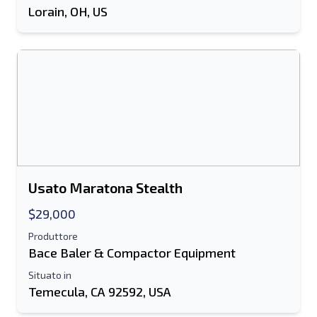
Send a Message
Lorain, OH, US
Invia la scheda all'e-mail
Nome e cognome
Elenco di testo su dispositivo mobile
Indirizzo e-mail
Il tuo nome completo
Usato Maratona Stealth
Mobile
$29,000
Informazioni aggiuntive
Produttore
Bace Baler & Compactor Equipment
Spedire
Situato in
Temecula, CA 92592, USA