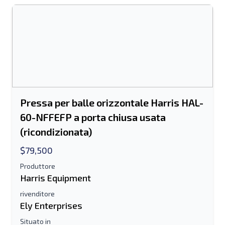
Pressa per balle orizzontale Harris HAL-
60-NFFEFP a porta chiusa usata
(ricondizionata)
$79,500
Invia ad un amico
Produttore
Harris Equipment
Il campo Indirizzo e-mail o Numero di
rivenditore
Ely Enterprises
cellulare è obbligatorio
Situato in