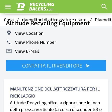
Casa
/
rivenditori di attrezzature usate
/
Rivendit
Altitude Recycling Equipment
View Location
View Phone Number
View E-Mail
CONTATTA IL RIVENDITORE
MANUTENZIONE DELL'ATTREZZATURA PER IL
RICICLAGGIO
Altitude Recycling offre la riparazione in loco
della pressa verticale (a corsa discendente) e