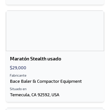
Send a Message
Enviar listado a correo electrónico
Nombre completo
Listado de mensajes de texto al dispositivo
móvil
Dirección de correo electrónico
Maratón Stealth usado
Tu nombre completo
Móvil
$29,000
Fabricante
Bace Baler & Compactor Equipment
Información Adicional
Situado en
Enviar
Temecula, CA 92592, USA