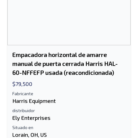
Empacadora horizontal de amarre
manual de puerta cerrada Harris HAL-
60-NFFEFP usada (reacondicionada)
$79,500
Enviar a un amigo
Fabricante
Harris Equipment
distribuidor
Se requiere el campo de dirección de
Ely Enterprises
correo electrónico o número de teléfono
móvil
Situado en
Lorain, OH, US