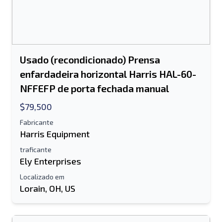
Usado (recondicionado) Prensa
enfardadeira horizontal Harris HAL-60-
NFFEFP de porta fechada manual
$79,500
Fabricante
Harris Equipment
Enviar para um amigo
traficante
Ely Enterprises
Localizado em
O campo de endereço de e-mail ou
Lorain, OH, US
número de celular é obrigatório
Send a Message
Enviar lista para e-mail