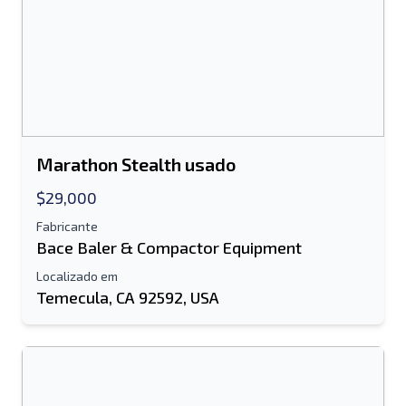
Nome completo
Lista de texto para dispositivo móvel
Endereço de e-mail
Marathon Stealth usado
Seu nome completo
$29,000
Móvel
Fabricante
Bace Baler & Compactor Equipment
informação adicional
Localizado em
Temecula, CA 92592, USA
Enviar