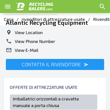
Casa
/
rivenditori di attrezzature usate
/
Rivendit
Atlantic Recycling Equipment
View Location
View Phone Number
View E-Mail
CONTATTA IL RIVENDITORE
OFFERTE DI ATTREZZATURE USATE
Imballatrici orizzontali a cravatta
manuale a porta chiusa