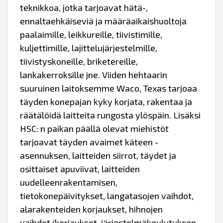
teknikkoa, jotka tarjoavat hätä-,
ennaltaehkäiseviä ja määräaikaishuoltoja
paalaimille, leikkureille, tiivistimille,
kuljettimille, lajittelujärjestelmille,
tiivistyskoneille, briketereille,
lankakerroksille jne. Viiden hehtaarin
suuruinen laitoksemme Waco, Texas tarjoaa
täyden konepajan kyky korjata, rakentaa ja
räätälöidä laitteita rungosta ylöspäin. Lisäksi
HSC: n paikan päällä olevat miehistöt
tarjoavat täyden avaimet käteen -
asennuksen, laitteiden siirrot, täydet ja
osittaiset apuviivat, laitteiden
uudelleenrakentamisen,
tietokonepäivitykset, langatasojen vaihdot,
alarakenteiden korjaukset, hihnojen
vaihdot/korjaukset, järjestelmäkoulutuksen