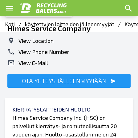
Koti
/
käytettyjen laitteiden jälleenmyyjät
/
Käyte
Himes Service Company
View Location
View Phone Number
View E-Mail
OTA YHTEYS JÄLLEENMYYJÄÄN
KIERRÄTYSLAITTEIDEN HUOLTO
Himes Service Company Inc. (HSC) on
palvellut kierrätys- ja romuteollisuutta 20
vuoden ajan. Huolto -osastollamme on 24