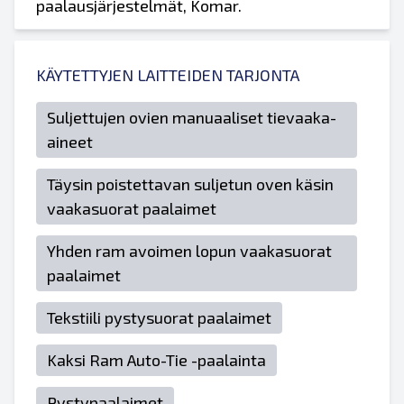
paalausjärjestelmät, Komar.
KÄYTETTYJEN LAITTEIDEN TARJONTA
Suljettujen ovien manuaaliset tievaaka-
aineet
Täysin poistettavan suljetun oven käsin
vaakasuorat paalaimet
Yhden ram avoimen lopun vaakasuorat
paalaimet
Tekstiili pystysuorat paalaimet
Kaksi Ram Auto-Tie -paalainta
Pystypaalaimet