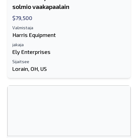
solmio vaakapaalain
Sähköpostiosoite
$79,500
Koko nimesi
Valmistaja
Harris Equipment
Matkapuhelin
jakaja
Ely Enterprises
lisäinformaatio
Sijaitsee
Lorain, OH, US
Lähettää
Lähettää