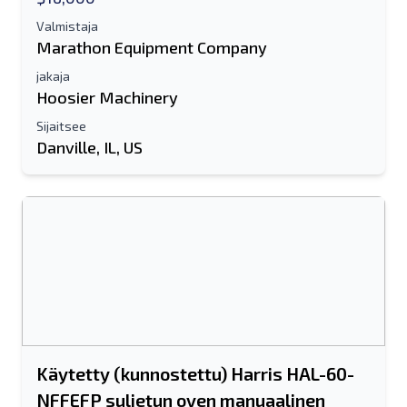
Valmistaja
Marathon Equipment Company
jakaja
Hoosier Machinery
Sijaitsee
Danville, IL, US
Lähetä ystävälle
Joko sähköpostiosoite tai
matkapuhelinnumerokenttä vaaditaan
Send a Message
Lähetä luettelo sähköpostitse
Koko nimi
Käytetty (kunnostettu) Harris HAL-60-
Tekstiluettelo mobiililaitteelle
NFFEFP suljetun oven manuaalinen